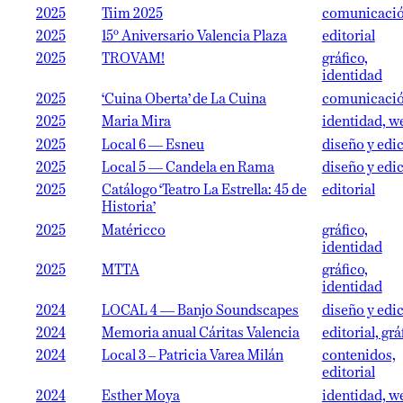
2025
Tiim 2025
comunicaci
2025
15º Aniversario Valencia Plaza
editorial
2025
TROVAM!
gráfico,
identidad
2025
‘Cuina Oberta’ de La Cuina
comunicaci
2025
Maria Mira
identidad, w
2025
Local 6 — Esneu
diseño y edi
2025
Local 5 — Candela en Rama
diseño y edi
2025
Catálogo ‘Teatro La Estrella: 45 de
editorial
Historia’
2025
Matéricco
gráfico,
identidad
2025
MTTA
gráfico,
identidad
2024
LOCAL 4 — Banjo Soundscapes
diseño y edi
2024
Memoria anual Cáritas Valencia
editorial, grá
2024
Local 3 – Patricia Varea Milán
contenidos,
editorial
2024
Esther Moya
identidad, w