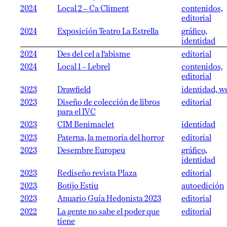
2024
Local 2 – Ca Climent
contenidos,
editorial
2024
Exposición Teatro La Estrella
gráfico,
identidad
2024
Des del cel a l’abisme
editorial
2024
Local 1 – Lebrel
contenidos,
editorial
2023
Drawfield
identidad, w
2023
Diseño de colección de libros
editorial
para el IVC
2023
CIM Benimaclet
identidad
2023
Paterna, la memoria del horror
editorial
2023
Desembre Europeu
gráfico,
identidad
2023
Rediseño revista Plaza
editorial
2023
Botijo Estiu
autoedición
2023
Anuario Guía Hedonista 2023
editorial
2022
La gente no sabe el poder que
editorial
tiene