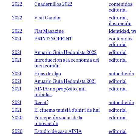
2022
Cuadernillos 2022
contenidos,
editorial
2022
Visit Gandia
editorial,
ilustración
2022
Flat Magazine
identidad, w
2021
PRINT/NOPRINT
contenidos,
editorial
2021
Anuario Guía Hedonista 2022
editorial
2021
Introducción a la economía del
editorial
bien común
2021
Hijas de algo
autoedición
2021
Anuario Guía Hedonista 2021
editorial
2021
AINIA: un propósito, mil
editorial
miradas
2021
Recatí
autoedición
2021
El cinema tunisià d’ahir i de hui
editorial
2020
Percepción social de la
editorial
innovación
2020
Estudio de caso AINIA
editorial