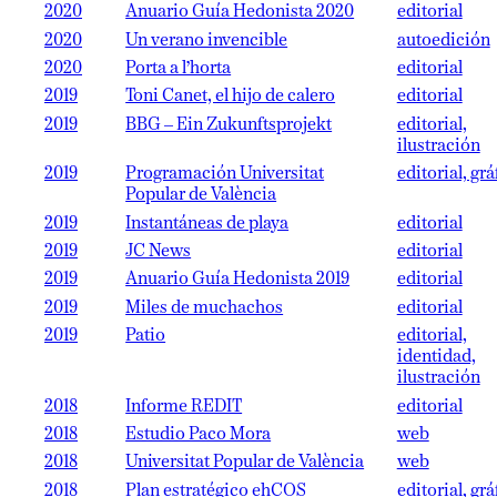
2020
Anuario Guía Hedonista 2020
editorial
2020
Un verano invencible
autoedición
2020
Porta a l’horta
editorial
2019
Toni Canet, el hijo de calero
editorial
2019
BBG – Ein Zukunftsprojekt
editorial,
ilustración
2019
Programación Universitat
editorial, grá
Popular de València
2019
Instantáneas de playa
editorial
2019
JC News
editorial
2019
Anuario Guía Hedonista 2019
editorial
2019
Miles de muchachos
editorial
2019
Patio
editorial,
identidad,
ilustración
2018
Informe REDIT
editorial
2018
Estudio Paco Mora
web
2018
Universitat Popular de València
web
2018
Plan estratégico ehCOS
editorial, grá