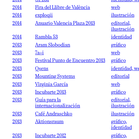
2014
Fira del Llibre de València
web
2014
exploqii
ilustración
2014
Anuario Valencia Plaza 2013
editorial,
ilustración
2014
Rambla 53
identidad
2013
Aram Slobodian
gráfico
2013
7a+i
web
2013
Festival Punto de Encuentro 2013
gráfico
2013
Qsens
identidad, w
2013
Mounting Systems
editorial
2013
Virginia García
web
2013
Incubarte 2013
gráfico
2013
Guía para la
editorial,
internacionalización
ilustración
2013
Café Andraschko
ilustración
2013
Aktionsraum
gráfico,
identidad
2013
Incubarte 2012
gráfico,