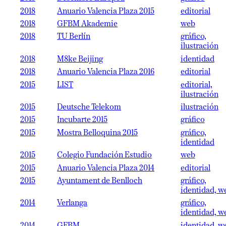
2018
Anuario Valencia Plaza 2015
editorial
2018
GFBM Akademie
web
2018
TU Berlín
gráfico,
ilustración
2018
M8ke Beijing
identidad
2018
Anuario Valencia Plaza 2016
editorial
2015
LIST
editorial,
ilustración
2015
Deutsche Telekom
ilustración
2015
Incubarte 2015
gráfico
2015
Mostra Belloquina 2015
gráfico,
identidad
2015
Colegio Fundación Estudio
web
2015
Anuario Valencia Plaza 2014
editorial
2015
Ayuntament de Benlloch
gráfico,
identidad, w
2014
Verlanga
gráfico,
identidad, w
2014
GFBM
identidad, w