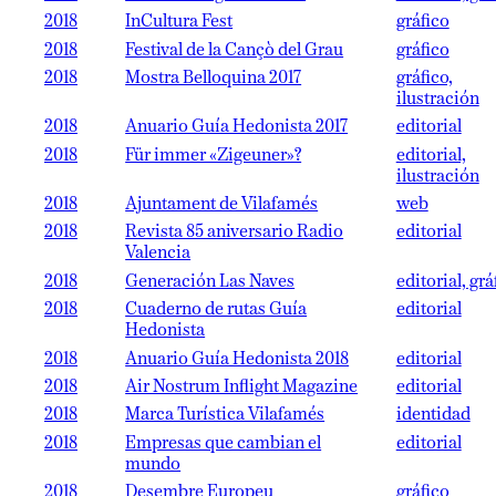
2018
InCultura Fest
gráfico
2018
Festival de la Cançò del Grau
gráfico
2018
Mostra Belloquina 2017
gráfico,
ilustración
2018
Anuario Guía Hedonista 2017
editorial
2018
Für immer «Zigeuner»?
editorial,
ilustración
2018
Ajuntament de Vilafamés
web
2018
Revista 85 aniversario Radio
editorial
Valencia
2018
Generación Las Naves
editorial, grá
2018
Cuaderno de rutas Guía
editorial
Hedonista
2018
Anuario Guía Hedonista 2018
editorial
2018
Air Nostrum Inflight Magazine
editorial
2018
Marca Turística Vilafamés
identidad
2018
Empresas que cambian el
editorial
mundo
2018
Desembre Europeu
gráfico