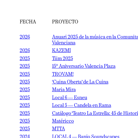
FECHA
PROYECTO
2026
Anuari 2025 de la música en la Comunitat
Valenciana
2026
KAZEMI
2025
Tiim 2025
2025
15º Aniversario Valencia Plaza
2025
TROVAM!
2025
‘Cuina Oberta’ de La Cuina
2025
Maria Mira
2025
Local 6 — Esneu
2025
Local 5 — Candela en Rama
2025
Catálogo ‘Teatro La Estrella: 45 de Historia’
2025
Matéricco
2025
MTTA
2024
LOCAL 4 — Banjo Soundscapes