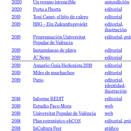
2020
Un verano invencible
autoedición
2020
Porta a l’horta
editorial
2019
Toni Canet, el hijo de calero
editorial
2019
BBG – Ein Zukunftsprojekt
editorial,
ilustración
2019
Programación Universitat
editorial, grá
Popular de València
2019
Instantáneas de playa
editorial
2019
JC News
editorial
2019
Anuario Guía Hedonista 2019
editorial
2019
Miles de muchachos
editorial
2019
Patio
editorial,
identidad,
ilustración
2018
Informe REDIT
editorial
2018
Estudio Paco Mora
web
2018
Universitat Popular de València
web
2018
Plan estratégico ehCOS
editorial, grá
2018
InCultura Fest
gráfico