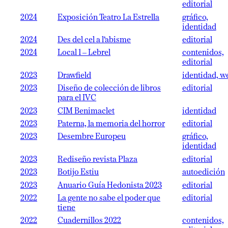
editorial
2024
Exposición Teatro La Estrella
gráfico,
identidad
2024
Des del cel a l’abisme
editorial
2024
Local 1 – Lebrel
contenidos,
editorial
2023
Drawfield
identidad, w
2023
Diseño de colección de libros
editorial
para el IVC
2023
CIM Benimaclet
identidad
2023
Paterna, la memoria del horror
editorial
2023
Desembre Europeu
gráfico,
identidad
2023
Rediseño revista Plaza
editorial
2023
Botijo Estiu
autoedición
2023
Anuario Guía Hedonista 2023
editorial
2022
La gente no sabe el poder que
editorial
tiene
2022
Cuadernillos 2022
contenidos,