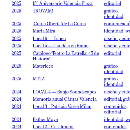
2025
15º Aniversario Valencia Plaza
editorial
2025
TROVAM!
gráfico,
identidad
2025
‘Cuina Oberta’ de La Cuina
comunicaci
2025
Maria Mira
identidad, w
2025
Local 6 — Esneu
diseño y edi
2025
Local 5 — Candela en Rama
diseño y edi
2025
Catálogo ‘Teatro La Estrella: 45 de
editorial
Historia’
2025
Matéricco
gráfico,
identidad
2025
MTTA
gráfico,
identidad
2024
LOCAL 4 — Banjo Soundscapes
diseño y edi
2024
Memoria anual Cáritas Valencia
editorial, grá
2024
Local 3 – Patricia Varea Milán
contenidos,
editorial
2024
Esther Moya
identidad, w
2024
Local 2 – Ca Climent
contenidos,