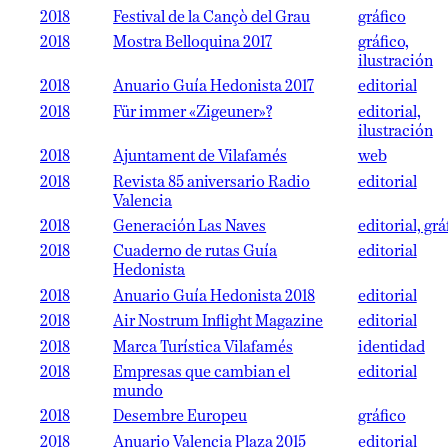
2018
Festival de la Cançò del Grau
gráfico
2018
Mostra Belloquina 2017
gráfico,
ilustración
2018
Anuario Guía Hedonista 2017
editorial
2018
Für immer «Zigeuner»?
editorial,
ilustración
2018
Ajuntament de Vilafamés
web
2018
Revista 85 aniversario Radio
editorial
Valencia
2018
Generación Las Naves
editorial, grá
2018
Cuaderno de rutas Guía
editorial
Hedonista
2018
Anuario Guía Hedonista 2018
editorial
2018
Air Nostrum Inflight Magazine
editorial
2018
Marca Turística Vilafamés
identidad
2018
Empresas que cambian el
editorial
mundo
2018
Desembre Europeu
gráfico
2018
Anuario Valencia Plaza 2015
editorial