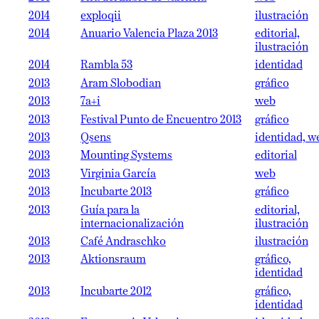
2014
exploqii
ilustración
2014
Anuario Valencia Plaza 2013
editorial,
ilustración
2014
Rambla 53
identidad
2013
Aram Slobodian
gráfico
2013
7a+i
web
2013
Festival Punto de Encuentro 2013
gráfico
2013
Qsens
identidad, w
2013
Mounting Systems
editorial
2013
Virginia García
web
2013
Incubarte 2013
gráfico
2013
Guía para la
editorial,
internacionalización
ilustración
2013
Café Andraschko
ilustración
2013
Aktionsraum
gráfico,
identidad
2013
Incubarte 2012
gráfico,
identidad