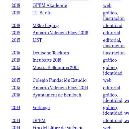
2018
GFBM Akademie
web
2018
TU Berlín
gráfico,
ilustración
2018
M8ke Beijing
identidad
2018
Anuario Valencia Plaza 2016
editorial
2015
LIST
editorial,
ilustración
2015
Deutsche Telekom
ilustración
2015
Incubarte 2015
gráfico
2015
Mostra Belloquina 2015
gráfico,
identidad
2015
Colegio Fundación Estudio
web
2015
Anuario Valencia Plaza 2014
editorial
2015
Ayuntament de Benlloch
gráfico,
identidad, w
2014
Verlanga
gráfico,
identidad, w
2014
GFBM
identidad, w
2014
Fira del Llibre de València
web