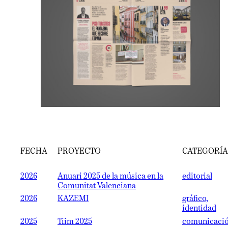
FECHA
PROYECTO
CATEGORÍA
2026
Anuari 2025 de la música en la
editorial
Comunitat Valenciana
2026
KAZEMI
gráfico,
identidad
2025
Tiim 2025
comunicaci