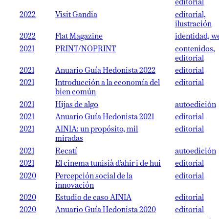
editorial
2022
Visit Gandia
editorial,
ilustración
2022
Flat Magazine
identidad, w
2021
PRINT/NOPRINT
contenidos,
editorial
2021
Anuario Guía Hedonista 2022
editorial
2021
Introducción a la economía del
editorial
bien común
2021
Hijas de algo
autoedición
2021
Anuario Guía Hedonista 2021
editorial
2021
AINIA: un propósito, mil
editorial
miradas
2021
Recatí
autoedición
2021
El cinema tunisià d’ahir i de hui
editorial
2020
Percepción social de la
editorial
innovación
2020
Estudio de caso AINIA
editorial
2020
Anuario Guía Hedonista 2020
editorial