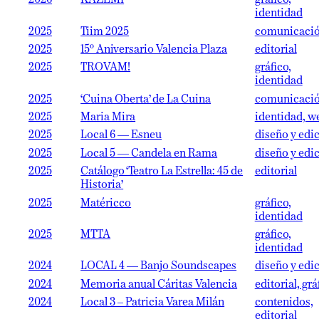
2026
KAZEMI
gráfico,
identidad
2025
Tiim 2025
comunicaci
2025
15º Aniversario Valencia Plaza
editorial
2025
TROVAM!
gráfico,
identidad
2025
‘Cuina Oberta’ de La Cuina
comunicaci
2025
Maria Mira
identidad, w
2025
Local 6 — Esneu
diseño y edi
2025
Local 5 — Candela en Rama
diseño y edi
2025
Catálogo ‘Teatro La Estrella: 45 de
editorial
Historia’
2025
Matéricco
gráfico,
identidad
2025
MTTA
gráfico,
identidad
2024
LOCAL 4 — Banjo Soundscapes
diseño y edi
2024
Memoria anual Cáritas Valencia
editorial, grá
2024
Local 3 – Patricia Varea Milán
contenidos,
editorial