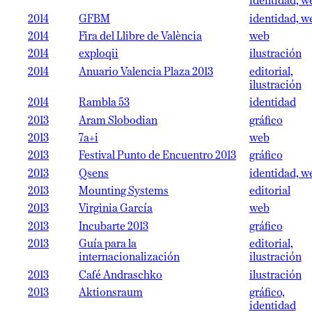
identidad, w
2014
GFBM
identidad, w
2014
Fira del Llibre de València
web
2014
exploqii
ilustración
2014
Anuario Valencia Plaza 2013
editorial,
ilustración
2014
Rambla 53
identidad
2013
Aram Slobodian
gráfico
2013
7a+i
web
2013
Festival Punto de Encuentro 2013
gráfico
2013
Qsens
identidad, w
2013
Mounting Systems
editorial
2013
Virginia García
web
2013
Incubarte 2013
gráfico
2013
Guía para la
editorial,
internacionalización
ilustración
2013
Café Andraschko
ilustración
2013
Aktionsraum
gráfico,
identidad