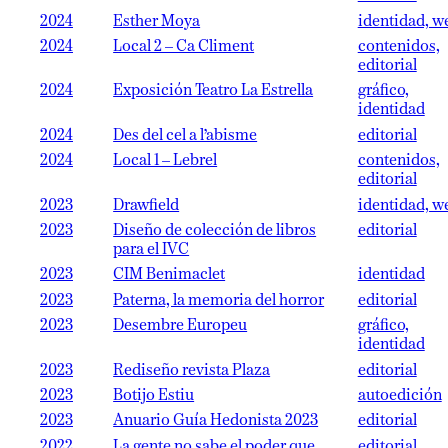
2024
Esther Moya
identidad, w
2024
Local 2 – Ca Climent
contenidos,
editorial
2024
Exposición Teatro La Estrella
gráfico,
identidad
2024
Des del cel a l’abisme
editorial
2024
Local 1 – Lebrel
contenidos,
editorial
2023
Drawfield
identidad, w
2023
Diseño de colección de libros
editorial
para el IVC
2023
CIM Benimaclet
identidad
2023
Paterna, la memoria del horror
editorial
2023
Desembre Europeu
gráfico,
identidad
2023
Rediseño revista Plaza
editorial
2023
Botijo Estiu
autoedición
2023
Anuario Guía Hedonista 2023
editorial
2022
La gente no sabe el poder que
editorial