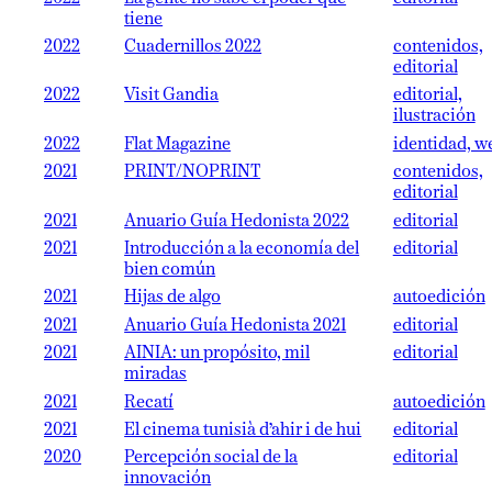
tiene
2022
Cuadernillos 2022
contenidos,
editorial
2022
Visit Gandia
editorial,
ilustración
2022
Flat Magazine
identidad, w
2021
PRINT/NOPRINT
contenidos,
editorial
2021
Anuario Guía Hedonista 2022
editorial
2021
Introducción a la economía del
editorial
bien común
2021
Hijas de algo
autoedición
2021
Anuario Guía Hedonista 2021
editorial
2021
AINIA: un propósito, mil
editorial
miradas
2021
Recatí
autoedición
2021
El cinema tunisià d’ahir i de hui
editorial
2020
Percepción social de la
editorial
innovación