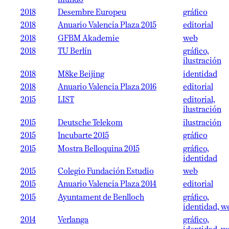
2018
Desembre Europeu
gráfico
2018
Anuario Valencia Plaza 2015
editorial
2018
GFBM Akademie
web
2018
TU Berlín
gráfico,
ilustración
2018
M8ke Beijing
identidad
2018
Anuario Valencia Plaza 2016
editorial
2015
LIST
editorial,
ilustración
2015
Deutsche Telekom
ilustración
2015
Incubarte 2015
gráfico
2015
Mostra Belloquina 2015
gráfico,
identidad
2015
Colegio Fundación Estudio
web
2015
Anuario Valencia Plaza 2014
editorial
2015
Ayuntament de Benlloch
gráfico,
identidad, w
2014
Verlanga
gráfico,