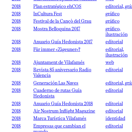
2018
Plan estratégico ehCOS
editorial, grá
2018
InCultura Fest
gráfico
2018
Festival de la Cançò del Grau
gráfico
2018
Mostra Belloquina 2017
gráfico,
ilustración
2018
Anuario Guía Hedonista 2017
editorial
2018
Für immer «Zigeuner»?
editorial,
ilustración
2018
Ajuntament de Vilafamés
web
2018
Revista 85 aniversario Radio
editorial
Valencia
2018
Generación Las Naves
editorial, grá
2018
Cuaderno de rutas Guía
editorial
Hedonista
2018
Anuario Guía Hedonista 2018
editorial
2018
Air Nostrum Inflight Magazine
editorial
2018
Marca Turística Vilafamés
identidad
2018
Empresas que cambian el
editorial
mundo