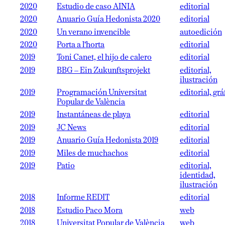
2020
Estudio de caso AINIA
editorial
2020
Anuario Guía Hedonista 2020
editorial
2020
Un verano invencible
autoedición
2020
Porta a l’horta
editorial
2019
Toni Canet, el hijo de calero
editorial
2019
BBG – Ein Zukunftsprojekt
editorial,
ilustración
2019
Programación Universitat
editorial, grá
Popular de València
2019
Instantáneas de playa
editorial
2019
JC News
editorial
2019
Anuario Guía Hedonista 2019
editorial
2019
Miles de muchachos
editorial
2019
Patio
editorial,
identidad,
ilustración
2018
Informe REDIT
editorial
2018
Estudio Paco Mora
web
2018
Universitat Popular de València
web