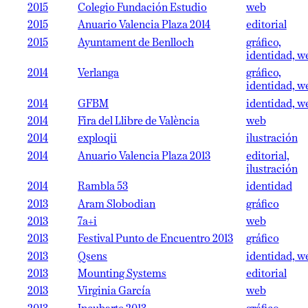
2015
Colegio Fundación Estudio
web
2015
Anuario Valencia Plaza 2014
editorial
2015
Ayuntament de Benlloch
gráfico,
identidad, w
2014
Verlanga
gráfico,
identidad, w
2014
GFBM
identidad, w
2014
Fira del Llibre de València
web
2014
exploqii
ilustración
2014
Anuario Valencia Plaza 2013
editorial,
ilustración
2014
Rambla 53
identidad
2013
Aram Slobodian
gráfico
2013
7a+i
web
2013
Festival Punto de Encuentro 2013
gráfico
2013
Qsens
identidad, w
2013
Mounting Systems
editorial
2013
Virginia García
web