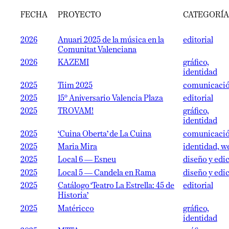
FECHA
PROYECTO
CATEGORÍA
2026
Anuari 2025 de la música en la
editorial
Comunitat Valenciana
2026
KAZEMI
gráfico,
identidad
2025
Tiim 2025
comunicaci
2025
15º Aniversario Valencia Plaza
editorial
2025
TROVAM!
gráfico,
identidad
2025
‘Cuina Oberta’ de La Cuina
comunicaci
2025
Maria Mira
identidad, w
2025
Local 6 — Esneu
diseño y edi
2025
Local 5 — Candela en Rama
diseño y edi
2025
Catálogo ‘Teatro La Estrella: 45 de
editorial
Historia’
2025
Matéricco
gráfico,
identidad