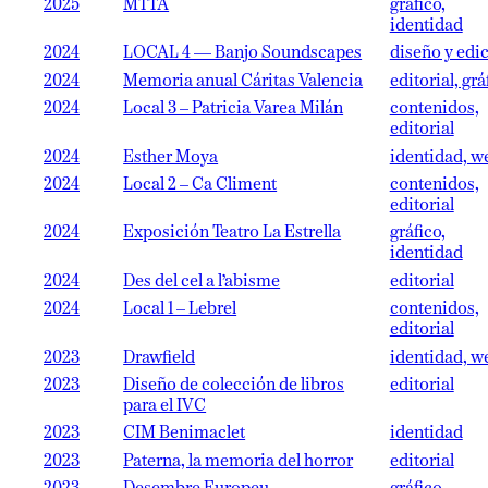
2025
MTTA
gráfico,
identidad
2024
LOCAL 4 — Banjo Soundscapes
diseño y edi
2024
Memoria anual Cáritas Valencia
editorial, grá
2024
Local 3 – Patricia Varea Milán
contenidos,
editorial
2024
Esther Moya
identidad, w
2024
Local 2 – Ca Climent
contenidos,
editorial
2024
Exposición Teatro La Estrella
gráfico,
identidad
2024
Des del cel a l’abisme
editorial
2024
Local 1 – Lebrel
contenidos,
editorial
2023
Drawfield
identidad, w
2023
Diseño de colección de libros
editorial
para el IVC
2023
CIM Benimaclet
identidad
2023
Paterna, la memoria del horror
editorial