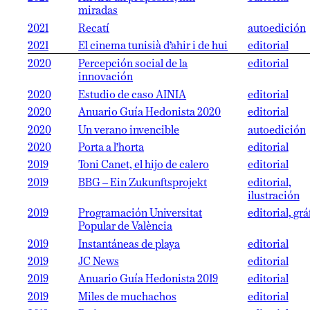
miradas
2021
Recatí
autoedición
2021
El cinema tunisià d’ahir i de hui
editorial
2020
Percepción social de la
editorial
innovación
2020
Estudio de caso AINIA
editorial
2020
Anuario Guía Hedonista 2020
editorial
2020
Un verano invencible
autoedición
2020
Porta a l’horta
editorial
2019
Toni Canet, el hijo de calero
editorial
2019
BBG – Ein Zukunftsprojekt
editorial,
ilustración
2019
Programación Universitat
editorial, grá
Popular de València
2019
Instantáneas de playa
editorial
2019
JC News
editorial
2019
Anuario Guía Hedonista 2019
editorial
2019
Miles de muchachos
editorial