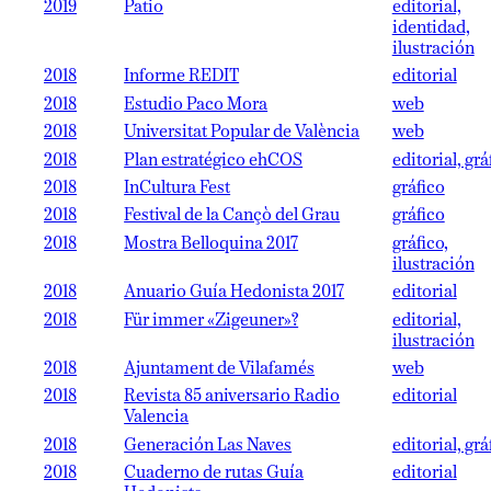
2019
Patio
editorial,
identidad,
ilustración
2018
Informe REDIT
editorial
2018
Estudio Paco Mora
web
2018
Universitat Popular de València
web
2018
Plan estratégico ehCOS
editorial, grá
2018
InCultura Fest
gráfico
2018
Festival de la Cançò del Grau
gráfico
2018
Mostra Belloquina 2017
gráfico,
ilustración
2018
Anuario Guía Hedonista 2017
editorial
2018
Für immer «Zigeuner»?
editorial,
ilustración
2018
Ajuntament de Vilafamés
web
2018
Revista 85 aniversario Radio
editorial
Valencia
2018
Generación Las Naves
editorial, grá
2018
Cuaderno de rutas Guía
editorial