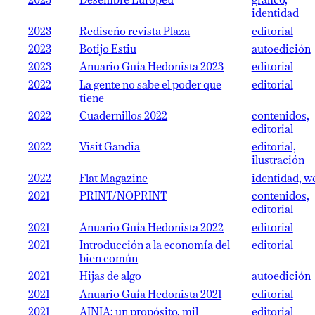
2023
Desembre Europeu
gráfico,
identidad
2023
Rediseño revista Plaza
editorial
2023
Botijo Estiu
autoedición
2023
Anuario Guía Hedonista 2023
editorial
2022
La gente no sabe el poder que
editorial
tiene
2022
Cuadernillos 2022
contenidos,
editorial
2022
Visit Gandia
editorial,
ilustración
2022
Flat Magazine
identidad, w
2021
PRINT/NOPRINT
contenidos,
editorial
2021
Anuario Guía Hedonista 2022
editorial
2021
Introducción a la economía del
editorial
bien común
2021
Hijas de algo
autoedición
2021
Anuario Guía Hedonista 2021
editorial
2021
AINIA: un propósito, mil
editorial