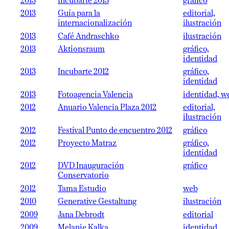
2013
Incubarte 2013
gráfico
2013
Guía para la
editorial,
internacionalización
ilustración
2013
Café Andraschko
ilustración
2013
Aktionsraum
gráfico,
identidad
2013
Incubarte 2012
gráfico,
identidad
2013
Fotoagencia Valencia
identidad, w
2012
Anuario Valencia Plaza 2012
editorial,
ilustración
2012
Festival Punto de encuentro 2012
gráfico
2012
Proyecto Matraz
gráfico,
identidad
2012
DVD Inauguración
gráfico
Conservatorio
2012
Tama Estudio
web
2010
Generative Gestaltung
ilustración
2009
Jana Debrodt
editorial
2009
Melanie Kalka
identidad