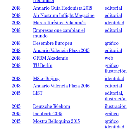
Hedonista
2018
Anuario Guía Hedonista 2018
editorial
2018
Air Nostrum Inflight Magazine
editorial
2018
Marca Turística Vilafamés
identidad
2018
Empresas que cambian el
editorial
mundo
2018
Desembre Europeu
gráfico
2018
Anuario Valencia Plaza 2015
editorial
2018
GFBM Akademie
web
2018
TU Berlín
gráfico,
ilustración
2018
M8ke Beijing
identidad
2018
Anuario Valencia Plaza 2016
editorial
2015
LIST
editorial,
ilustración
2015
Deutsche Telekom
ilustración
2015
Incubarte 2015
gráfico
2015
Mostra Belloquina 2015
gráfico,
identidad