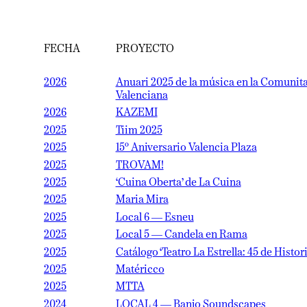
FECHA
PROYECTO
2026
Anuari 2025 de la música en la Comunitat
Valenciana
2026
KAZEMI
2025
Tiim 2025
2025
15º Aniversario Valencia Plaza
2025
TROVAM!
2025
‘Cuina Oberta’ de La Cuina
2025
Maria Mira
2025
Local 6 — Esneu
2025
Local 5 — Candela en Rama
2025
Catálogo ‘Teatro La Estrella: 45 de Historia’
2025
Matéricco
2025
MTTA
2024
LOCAL 4 — Banjo Soundscapes