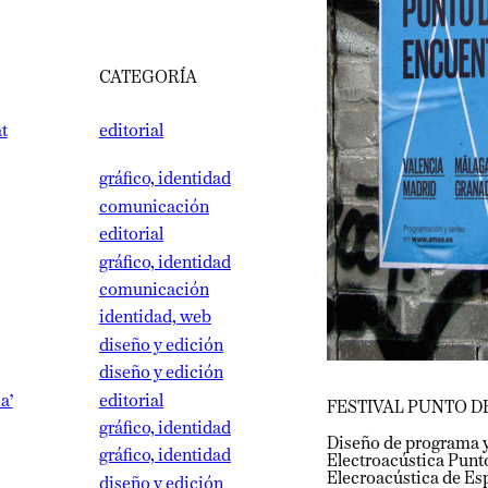
CATEGORÍA
editorial
gráfico, identidad
comunicación
editorial
gráfico, identidad
comunicación
identidad, web
diseño y edición
diseño y edición
editorial
FESTIVAL PUNTO DE E
gráfico, identidad
Diseño de programa y car
gráfico, identidad
Electroacústica Punto d
Elecroacústica de España
diseño y edición