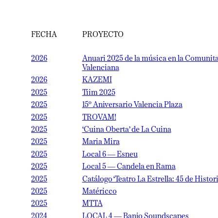
FECHA
PROYECTO
2026
Anuari 2025 de la música en la Comunitat
Valenciana
2026
KAZEMI
2025
Tiim 2025
2025
15º Aniversario Valencia Plaza
2025
TROVAM!
2025
‘Cuina Oberta’ de La Cuina
2025
Maria Mira
2025
Local 6 — Esneu
2025
Local 5 — Candela en Rama
2025
Catálogo ‘Teatro La Estrella: 45 de Historia’
2025
Matéricco
2025
MTTA
2024
LOCAL 4 — Banjo Soundscapes