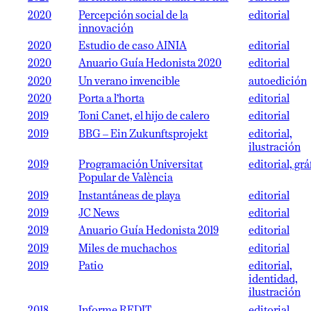
2020
Percepción social de la
editorial
innovación
2020
Estudio de caso AINIA
editorial
2020
Anuario Guía Hedonista 2020
editorial
2020
Un verano invencible
autoedición
2020
Porta a l’horta
editorial
2019
Toni Canet, el hijo de calero
editorial
2019
BBG – Ein Zukunftsprojekt
editorial,
ilustración
2019
Programación Universitat
editorial, grá
Popular de València
2019
Instantáneas de playa
editorial
2019
JC News
editorial
2019
Anuario Guía Hedonista 2019
editorial
2019
Miles de muchachos
editorial
2019
Patio
editorial,
identidad,
ilustración
2018
Informe REDIT
editorial