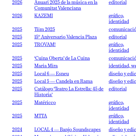
2026
Anuari 2025 de la música en la
editorial
Comunitat Valenciana
2026
KAZEMI
gráfico,
identidad
2025
Tiim 2025
comunicaci
2025
15º Aniversario Valencia Plaza
editorial
2025
TROVAM!
gráfico,
identidad
2025
‘Cuina Oberta’ de La Cuina
comunicaci
2025
Maria Mira
identidad, w
2025
Local 6 — Esneu
diseño y edi
2025
Local 5 — Candela en Rama
diseño y edi
2025
Catálogo ‘Teatro La Estrella: 45 de
editorial
Historia’
2025
Matéricco
gráfico,
identidad
2025
MTTA
gráfico,
identidad
2024
LOCAL 4 — Banjo Soundscapes
diseño y edi