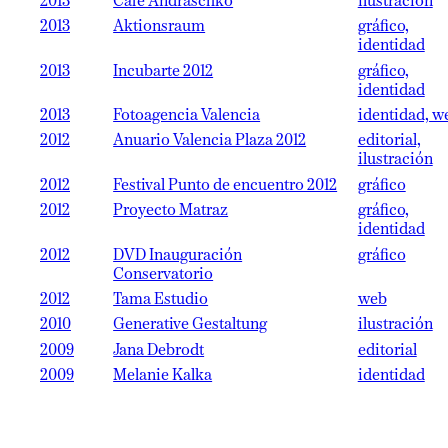
2013
Café Andraschko
ilustración
2013
Aktionsraum
gráfico,
identidad
2013
Incubarte 2012
gráfico,
identidad
2013
Fotoagencia Valencia
identidad, w
2012
Anuario Valencia Plaza 2012
editorial,
ilustración
2012
Festival Punto de encuentro 2012
gráfico
2012
Proyecto Matraz
gráfico,
identidad
2012
DVD Inauguración
gráfico
Conservatorio
2012
Tama Estudio
web
2010
Generative Gestaltung
ilustración
2009
Jana Debrodt
editorial
2009
Melanie Kalka
identidad