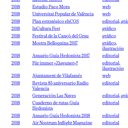
2018
Estudio Paco Mora
web
2018
Universitat Popular de València
web
2018
Plan estratégico ehCOS
editorial, grá
2018
InCultura Fest
gráfico
2018
Festival de la Cançò del Grau
gráfico
2018
Mostra Belloquina 2017
gráfico,
ilustración
2018
Anuario Guía Hedonista 2017
editorial
2018
Für immer «Zigeuner»?
editorial,
ilustración
2018
Ajuntament de Vilafamés
web
2018
Revista 85 aniversario Radio
editorial
Valencia
2018
Generación Las Naves
editorial, grá
2018
Cuaderno de rutas Guía
editorial
Hedonista
2018
Anuario Guía Hedonista 2018
editorial
2018
Air Nostrum Inflight Magazine
editorial