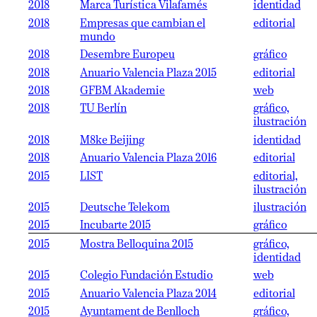
2018
Marca Turística Vilafamés
identidad
2018
Empresas que cambian el
editorial
mundo
2018
Desembre Europeu
gráfico
2018
Anuario Valencia Plaza 2015
editorial
2018
GFBM Akademie
web
2018
TU Berlín
gráfico,
ilustración
2018
M8ke Beijing
identidad
2018
Anuario Valencia Plaza 2016
editorial
2015
LIST
editorial,
ilustración
2015
Deutsche Telekom
ilustración
2015
Incubarte 2015
gráfico
2015
Mostra Belloquina 2015
gráfico,
identidad
2015
Colegio Fundación Estudio
web
2015
Anuario Valencia Plaza 2014
editorial
2015
Ayuntament de Benlloch
gráfico,