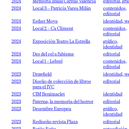
2024
Memoria anual Cáritas Valencia
editorial, grá
2024
Local 3 – Patricia Varea Milán
contenidos,
editorial
2024
Esther Moya
identidad, w
2024
Local 2 – Ca Climent
contenidos,
editorial
2024
Exposición Teatro La Estrella
gráfico,
identidad
2024
Des del cel a l’abisme
editorial
2024
Local 1 – Lebrel
contenidos,
editorial
2023
Drawfield
identidad, w
2023
Diseño de colección de libros
editorial
para el IVC
2023
CIM Benimaclet
identidad
2023
Paterna, la memoria del horror
editorial
2023
Desembre Europeu
gráfico,
identidad
2023
Rediseño revista Plaza
editorial