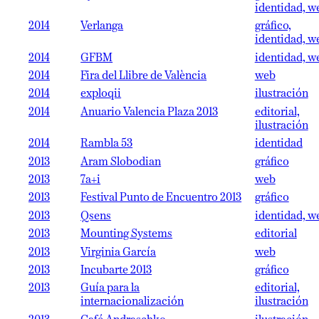
identidad, w
2014
Verlanga
gráfico,
identidad, w
2014
GFBM
identidad, w
2014
Fira del Llibre de València
web
2014
exploqii
ilustración
2014
Anuario Valencia Plaza 2013
editorial,
ilustración
2014
Rambla 53
identidad
2013
Aram Slobodian
gráfico
2013
7a+i
web
2013
Festival Punto de Encuentro 2013
gráfico
2013
Qsens
identidad, w
2013
Mounting Systems
editorial
2013
Virginia García
web
2013
Incubarte 2013
gráfico
2013
Guía para la
editorial,
internacionalización
ilustración