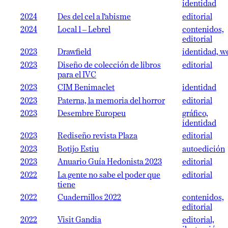
identidad
2024
Des del cel a l’abisme
editorial
2024
Local 1 – Lebrel
contenidos,
editorial
2023
Drawfield
identidad, w
2023
Diseño de colección de libros
editorial
para el IVC
2023
CIM Benimaclet
identidad
2023
Paterna, la memoria del horror
editorial
2023
Desembre Europeu
gráfico,
identidad
2023
Rediseño revista Plaza
editorial
2023
Botijo Estiu
autoedición
2023
Anuario Guía Hedonista 2023
editorial
2022
La gente no sabe el poder que
editorial
tiene
2022
Cuadernillos 2022
contenidos,
editorial
2022
Visit Gandia
editorial,