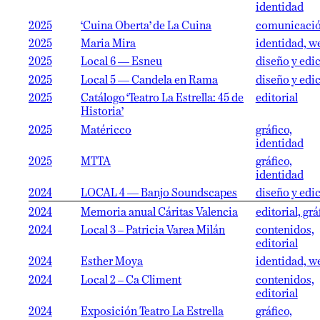
identidad
2025
‘Cuina Oberta’ de La Cuina
comunicaci
2025
Maria Mira
identidad, w
2025
Local 6 — Esneu
diseño y edi
2025
Local 5 — Candela en Rama
diseño y edi
2025
Catálogo ‘Teatro La Estrella: 45 de
editorial
Historia’
2025
Matéricco
gráfico,
identidad
2025
MTTA
gráfico,
identidad
2024
LOCAL 4 — Banjo Soundscapes
diseño y edi
2024
Memoria anual Cáritas Valencia
editorial, grá
2024
Local 3 – Patricia Varea Milán
contenidos,
editorial
2024
Esther Moya
identidad, w
2024
Local 2 – Ca Climent
contenidos,
editorial
2024
Exposición Teatro La Estrella
gráfico,