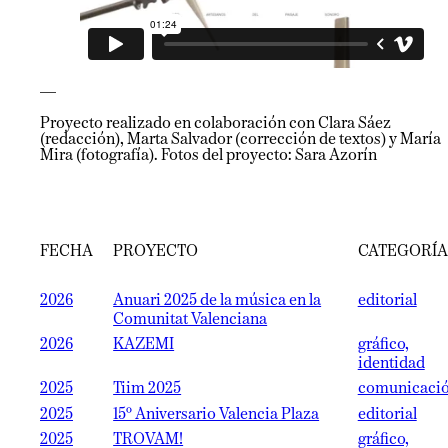
—
Proyecto realizado en colaboración con Clara Sáez
(redacción), Marta Salvador (corrección de textos) y María
Mira (fotografía). Fotos del proyecto: Sara Azorín
FECHA
PROYECTO
CATEGORÍA
2026
Anuari 2025 de la música en la
editorial
Comunitat Valenciana
2026
KAZEMI
gráfico,
identidad
2025
Tiim 2025
comunicaci
2025
15º Aniversario Valencia Plaza
editorial
2025
TROVAM!
gráfico,