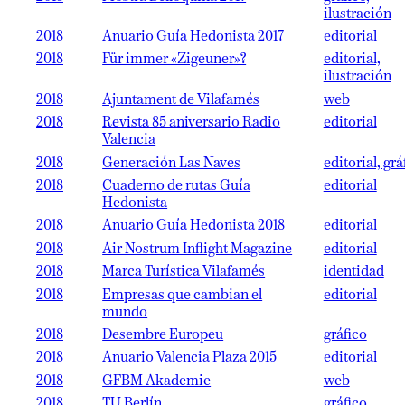
ilustración
2018
Anuario Guía Hedonista 2017
editorial
2018
Für immer «Zigeuner»?
editorial,
ilustración
2018
Ajuntament de Vilafamés
web
2018
Revista 85 aniversario Radio
editorial
Valencia
2018
Generación Las Naves
editorial, grá
2018
Cuaderno de rutas Guía
editorial
Hedonista
2018
Anuario Guía Hedonista 2018
editorial
2018
Air Nostrum Inflight Magazine
editorial
2018
Marca Turística Vilafamés
identidad
2018
Empresas que cambian el
editorial
mundo
2018
Desembre Europeu
gráfico
2018
Anuario Valencia Plaza 2015
editorial
2018
GFBM Akademie
web
2018
TU Berlín
gráfico,