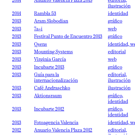
2014
Anuario Valencia Plaza 2013
editorial,
ilustración
2014
Rambla 53
identidad
2013
Aram Slobodian
gráfico
2013
7a+i
web
2013
Festival Punto de Encuentro 2013
gráfico
2013
Qsens
identidad, w
2013
Mounting Systems
editorial
2013
Virginia García
web
2013
Incubarte 2013
gráfico
2013
Guía para la
editorial,
internacionalización
ilustración
2013
Café Andraschko
ilustración
2013
Aktionsraum
gráfico,
identidad
2013
Incubarte 2012
gráfico,
identidad
2013
Fotoagencia Valencia
identidad, w
2012
Anuario Valencia Plaza 2012
editorial,