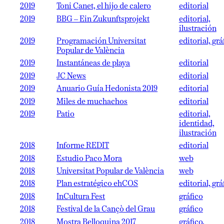
2019
Toni Canet, el hijo de calero
editorial
2019
BBG – Ein Zukunftsprojekt
editorial,
ilustración
2019
Programación Universitat
editorial, grá
Popular de València
2019
Instantáneas de playa
editorial
2019
JC News
editorial
2019
Anuario Guía Hedonista 2019
editorial
2019
Miles de muchachos
editorial
2019
Patio
editorial,
identidad,
ilustración
2018
Informe REDIT
editorial
2018
Estudio Paco Mora
web
2018
Universitat Popular de València
web
2018
Plan estratégico ehCOS
editorial, grá
2018
InCultura Fest
gráfico
2018
Festival de la Cançò del Grau
gráfico
2018
Mostra Belloquina 2017
gráfico,