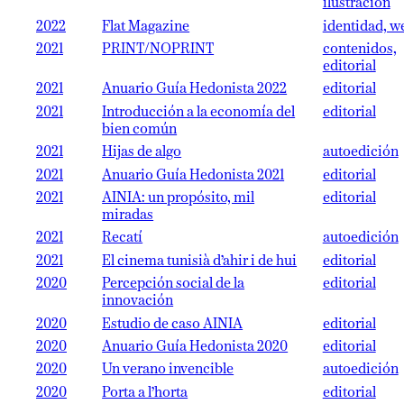
ilustración
2022
Flat Magazine
identidad, w
2021
PRINT/NOPRINT
contenidos,
editorial
2021
Anuario Guía Hedonista 2022
editorial
2021
Introducción a la economía del
editorial
bien común
2021
Hijas de algo
autoedición
2021
Anuario Guía Hedonista 2021
editorial
2021
AINIA: un propósito, mil
editorial
miradas
2021
Recatí
autoedición
2021
El cinema tunisià d’ahir i de hui
editorial
2020
Percepción social de la
editorial
innovación
2020
Estudio de caso AINIA
editorial
2020
Anuario Guía Hedonista 2020
editorial
2020
Un verano invencible
autoedición
2020
Porta a l’horta
editorial