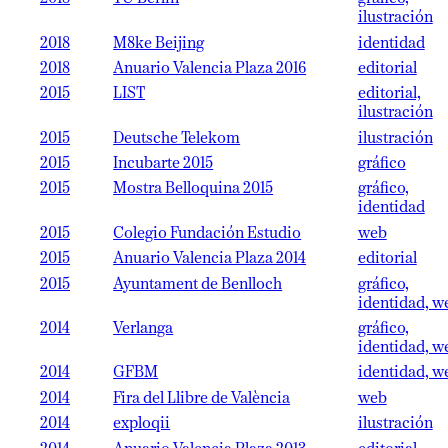
ilustración
2018
M8ke Beijing
identidad
2018
Anuario Valencia Plaza 2016
editorial
2015
LIST
editorial,
ilustración
2015
Deutsche Telekom
ilustración
2015
Incubarte 2015
gráfico
2015
Mostra Belloquina 2015
gráfico,
identidad
2015
Colegio Fundación Estudio
web
2015
Anuario Valencia Plaza 2014
editorial
2015
Ayuntament de Benlloch
gráfico,
identidad, w
2014
Verlanga
gráfico,
identidad, w
2014
GFBM
identidad, w
2014
Fira del Llibre de València
web
2014
exploqii
ilustración