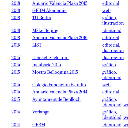
2018
Anuario Valencia Plaza 2015
editorial
2018
GFBM Akademie
web
2018
TU Berlín
gráfico,
ilustración
2018
M8ke Beijing
identidad
2018
Anuario Valencia Plaza 2016
editorial
2015
LIST
editorial,
ilustración
2015
Deutsche Telekom
ilustración
2015
Incubarte 2015
gráfico
2015
Mostra Belloquina 2015
gráfico,
identidad
2015
Colegio Fundación Estudio
web
2015
Anuario Valencia Plaza 2014
editorial
2015
Ayuntament de Benlloch
gráfico,
identidad, w
2014
Verlanga
gráfico,
identidad, w
2014
GFBM
identidad, w