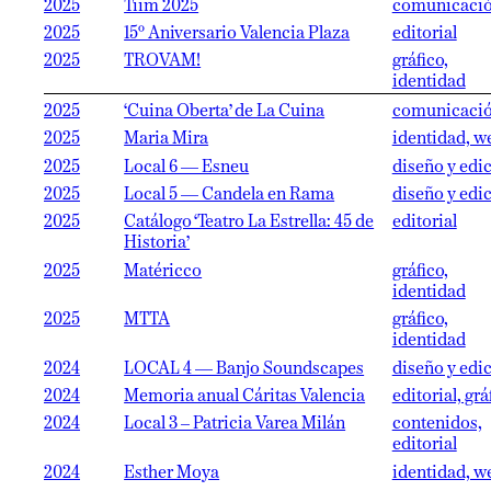
2025
Tiim 2025
comunicaci
2025
15º Aniversario Valencia Plaza
editorial
2025
TROVAM!
gráfico,
identidad
2025
‘Cuina Oberta’ de La Cuina
comunicaci
2025
Maria Mira
identidad, w
2025
Local 6 — Esneu
diseño y edi
2025
Local 5 — Candela en Rama
diseño y edi
2025
Catálogo ‘Teatro La Estrella: 45 de
editorial
Historia’
2025
Matéricco
gráfico,
identidad
2025
MTTA
gráfico,
identidad
2024
LOCAL 4 — Banjo Soundscapes
diseño y edi
2024
Memoria anual Cáritas Valencia
editorial, grá
2024
Local 3 – Patricia Varea Milán
contenidos,
editorial
2024
Esther Moya
identidad, w