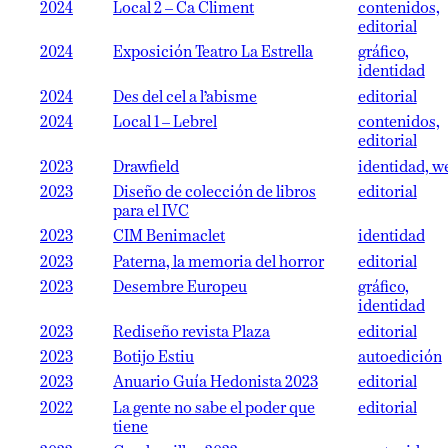
2024
Local 2 – Ca Climent
contenidos,
editorial
2024
Exposición Teatro La Estrella
gráfico,
identidad
2024
Des del cel a l’abisme
editorial
2024
Local 1 – Lebrel
contenidos,
editorial
2023
Drawfield
identidad, w
2023
Diseño de colección de libros
editorial
para el IVC
2023
CIM Benimaclet
identidad
2023
Paterna, la memoria del horror
editorial
2023
Desembre Europeu
gráfico,
identidad
2023
Rediseño revista Plaza
editorial
2023
Botijo Estiu
autoedición
2023
Anuario Guía Hedonista 2023
editorial
2022
La gente no sabe el poder que
editorial
tiene