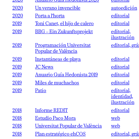
2020
Anuario Guía Hedonista 2020
editorial
2020
Un verano invencible
autoedición
2020
Porta a l’horta
editorial
2019
Toni Canet, el hijo de calero
editorial
2019
BBG – Ein Zukunftsprojekt
editorial,
ilustración
2019
Programación Universitat
editorial, grá
Popular de València
2019
Instantáneas de playa
editorial
2019
JC News
editorial
2019
Anuario Guía Hedonista 2019
editorial
2019
Miles de muchachos
editorial
2019
Patio
editorial,
identidad,
ilustración
2018
Informe REDIT
editorial
2018
Estudio Paco Mora
web
2018
Universitat Popular de València
web
2018
Plan estratégico ehCOS
editorial, grá