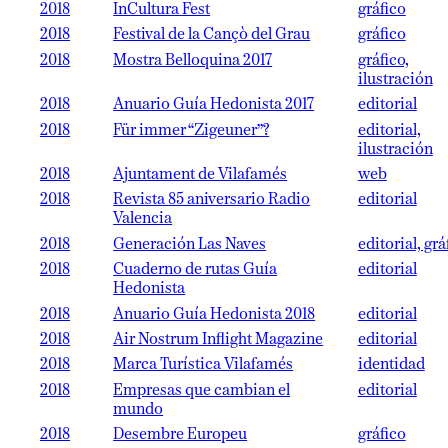
2018
InCultura Fest
gráfico
2018
Festival de la Cançò del Grau
gráfico
2018
Mostra Belloquina 2017
gráfico,
ilustración
2018
Anuario Guía Hedonista 2017
editorial
2018
Für immer “Zigeuner”?
editorial,
ilustración
2018
Ajuntament de Vilafamés
web
2018
Revista 85 aniversario Radio
editorial
Valencia
2018
Generación Las Naves
editorial, grá
2018
Cuaderno de rutas Guía
editorial
Hedonista
2018
Anuario Guía Hedonista 2018
editorial
2018
Air Nostrum Inflight Magazine
editorial
2018
Marca Turística Vilafamés
identidad
2018
Empresas que cambian el
editorial
mundo
2018
Desembre Europeu
gráfico