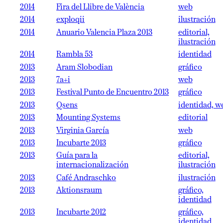
2014
Fira del Llibre de València
web
2014
exploqii
ilustración
2014
Anuario Valencia Plaza 2013
editorial,
ilustración
2014
Rambla 53
identidad
2013
Aram Slobodian
gráfico
2013
7a+i
web
2013
Festival Punto de Encuentro 2013
gráfico
2013
Qsens
identidad, w
2013
Mounting Systems
editorial
2013
Virginia García
web
2013
Incubarte 2013
gráfico
2013
Guía para la
editorial,
internacionalización
ilustración
2013
Café Andraschko
ilustración
2013
Aktionsraum
gráfico,
identidad
2013
Incubarte 2012
gráfico,
identidad