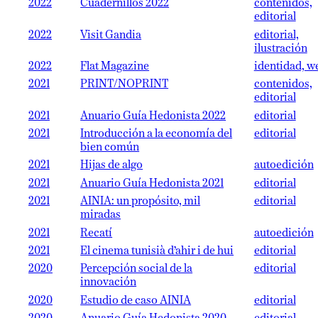
2022
Cuadernillos 2022
contenidos,
editorial
2022
Visit Gandia
editorial,
ilustración
2022
Flat Magazine
identidad, w
2021
PRINT/NOPRINT
contenidos,
editorial
2021
Anuario Guía Hedonista 2022
editorial
2021
Introducción a la economía del
editorial
bien común
2021
Hijas de algo
autoedición
2021
Anuario Guía Hedonista 2021
editorial
2021
AINIA: un propósito, mil
editorial
miradas
2021
Recatí
autoedición
2021
El cinema tunisià d’ahir i de hui
editorial
2020
Percepción social de la
editorial
innovación
2020
Estudio de caso AINIA
editorial