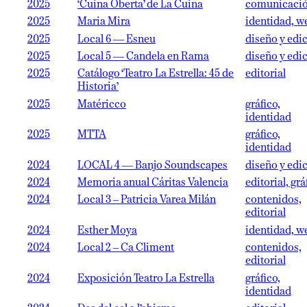
2025
‘Cuina Oberta’ de La Cuina
comunicaci
2025
Maria Mira
identidad, w
2025
Local 6 — Esneu
diseño y edi
2025
Local 5 — Candela en Rama
diseño y edi
2025
Catálogo ‘Teatro La Estrella: 45 de
editorial
Historia’
2025
Matéricco
gráfico,
identidad
2025
MTTA
gráfico,
identidad
2024
LOCAL 4 — Banjo Soundscapes
diseño y edi
2024
Memoria anual Cáritas Valencia
editorial, grá
2024
Local 3 – Patricia Varea Milán
contenidos,
editorial
2024
Esther Moya
identidad, w
2024
Local 2 – Ca Climent
contenidos,
editorial
2024
Exposición Teatro La Estrella
gráfico,
identidad