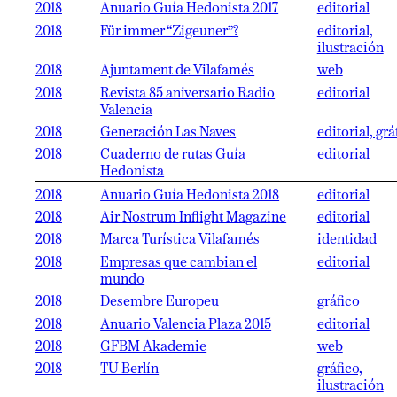
2018
Anuario Guía Hedonista 2017
editorial
2018
Für immer “Zigeuner”?
editorial,
ilustración
2018
Ajuntament de Vilafamés
web
2018
Revista 85 aniversario Radio
editorial
Valencia
2018
Generación Las Naves
editorial, grá
2018
Cuaderno de rutas Guía
editorial
Hedonista
2018
Anuario Guía Hedonista 2018
editorial
2018
Air Nostrum Inflight Magazine
editorial
2018
Marca Turística Vilafamés
identidad
2018
Empresas que cambian el
editorial
mundo
2018
Desembre Europeu
gráfico
2018
Anuario Valencia Plaza 2015
editorial
2018
GFBM Akademie
web
2018
TU Berlín
gráfico,
ilustración