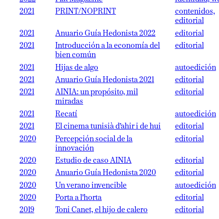
2021
PRINT/NOPRINT
contenidos,
editorial
2021
Anuario Guía Hedonista 2022
editorial
2021
Introducción a la economía del
editorial
bien común
2021
Hijas de algo
autoedición
2021
Anuario Guía Hedonista 2021
editorial
2021
AINIA: un propósito, mil
editorial
miradas
2021
Recatí
autoedición
2021
El cinema tunisià d’ahir i de hui
editorial
2020
Percepción social de la
editorial
innovación
2020
Estudio de caso AINIA
editorial
2020
Anuario Guía Hedonista 2020
editorial
2020
Un verano invencible
autoedición
2020
Porta a l’horta
editorial
2019
Toni Canet, el hijo de calero
editorial