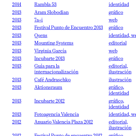
2014
Rambla 53
identidad
2013
Aram Slobodian
gráfico
2013
7a+i
web
2013
Festival Punto de Encuentro 2013
gráfico
2013
Qsens
identidad, w
2013
Mounting Systems
editorial
2013
Virginia García
web
2013
Incubarte 2013
gráfico
2013
Guía para la
editorial,
internacionalización
ilustración
2013
Café Andraschko
ilustración
2013
Aktionsraum
gráfico,
identidad
2013
Incubarte 2012
gráfico,
identidad
2013
Fotoagencia Valencia
identidad, w
2012
Anuario Valencia Plaza 2012
editorial,
ilustración
2012
Festival Punto de encuentro 2012
gráfico