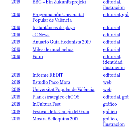
2019
BBG – Ein Zukunftsprojekt
editorial,
ilustración
2019
Programación Universitat
editorial, grá
Popular de València
2019
Instantáneas de playa
editorial
2019
JC News
editorial
2019
Anuario Guía Hedonista 2019
editorial
2019
Miles de muchachos
editorial
2019
Patio
editorial,
identidad,
ilustración
2018
Informe REDIT
editorial
2018
Estudio Paco Mora
web
2018
Universitat Popular de València
web
2018
Plan estratégico ehCOS
editorial, grá
2018
InCultura Fest
gráfico
2018
Festival de la Cançò del Grau
gráfico
2018
Mostra Belloquina 2017
gráfico,
ilustración