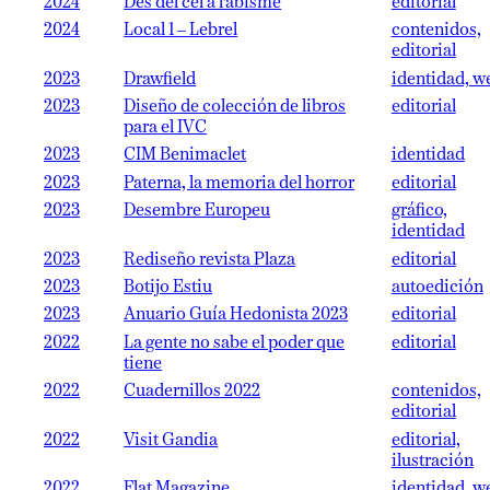
2024
Des del cel a l’abisme
editorial
2024
Local 1 – Lebrel
contenidos,
editorial
2023
Drawfield
identidad, w
2023
Diseño de colección de libros
editorial
para el IVC
2023
CIM Benimaclet
identidad
2023
Paterna, la memoria del horror
editorial
2023
Desembre Europeu
gráfico,
identidad
2023
Rediseño revista Plaza
editorial
2023
Botijo Estiu
autoedición
2023
Anuario Guía Hedonista 2023
editorial
2022
La gente no sabe el poder que
editorial
tiene
2022
Cuadernillos 2022
contenidos,
editorial
2022
Visit Gandia
editorial,
ilustración
2022
Flat Magazine
identidad, w