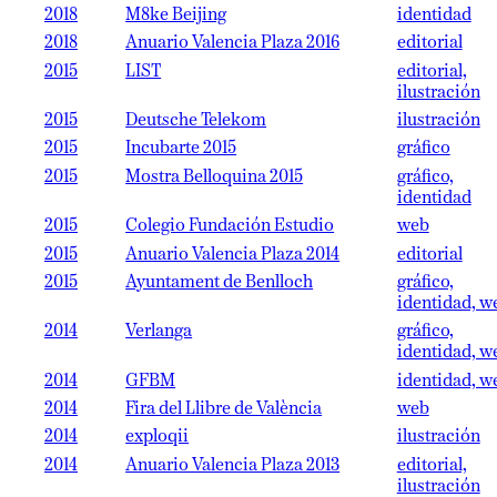
2018
M8ke Beijing
identidad
2018
Anuario Valencia Plaza 2016
editorial
2015
LIST
editorial,
ilustración
2015
Deutsche Telekom
ilustración
2015
Incubarte 2015
gráfico
2015
Mostra Belloquina 2015
gráfico,
identidad
2015
Colegio Fundación Estudio
web
2015
Anuario Valencia Plaza 2014
editorial
2015
Ayuntament de Benlloch
gráfico,
identidad, w
2014
Verlanga
gráfico,
identidad, w
2014
GFBM
identidad, w
2014
Fira del Llibre de València
web
2014
exploqii
ilustración
2014
Anuario Valencia Plaza 2013
editorial,
ilustración