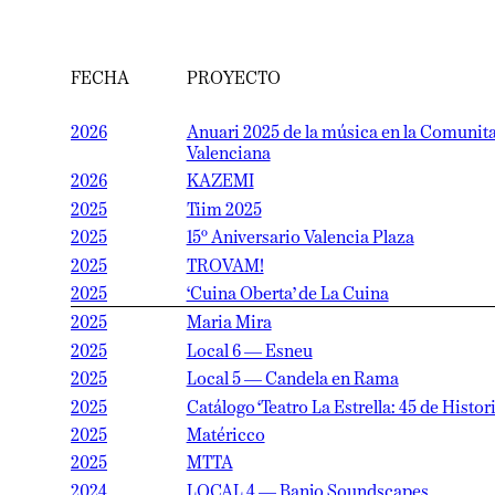
FECHA
PROYECTO
2026
Anuari 2025 de la música en la Comunitat
Valenciana
2026
KAZEMI
2025
Tiim 2025
2025
15º Aniversario Valencia Plaza
2025
TROVAM!
2025
‘Cuina Oberta’ de La Cuina
2025
Maria Mira
2025
Local 6 — Esneu
2025
Local 5 — Candela en Rama
2025
Catálogo ‘Teatro La Estrella: 45 de Historia’
2025
Matéricco
2025
MTTA
2024
LOCAL 4 — Banjo Soundscapes