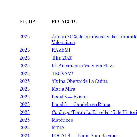
FECHA
PROYECTO
2026
Anuari 2025 de la música en la Comunitat
Valenciana
2026
KAZEMI
2025
Tiim 2025
2025
15º Aniversario Valencia Plaza
2025
TROVAM!
2025
‘Cuina Oberta’ de La Cuina
2025
Maria Mira
2025
Local 6 — Esneu
2025
Local 5 — Candela en Rama
2025
Catálogo ‘Teatro La Estrella: 45 de Historia’
2025
Matéricco
2025
MTTA
2024
LOCAL 4 — Banjo Soundscapes