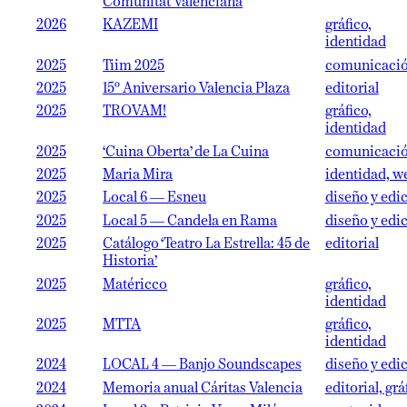
Comunitat Valenciana
2026
KAZEMI
gráfico,
identidad
2025
Tiim 2025
comunicaci
2025
15º Aniversario Valencia Plaza
editorial
2025
TROVAM!
gráfico,
identidad
2025
‘Cuina Oberta’ de La Cuina
comunicaci
2025
Maria Mira
identidad, w
2025
Local 6 — Esneu
diseño y edi
2025
Local 5 — Candela en Rama
diseño y edi
2025
Catálogo ‘Teatro La Estrella: 45 de
editorial
Historia’
2025
Matéricco
gráfico,
identidad
2025
MTTA
gráfico,
identidad
2024
LOCAL 4 — Banjo Soundscapes
diseño y edi
2024
Memoria anual Cáritas Valencia
editorial, grá