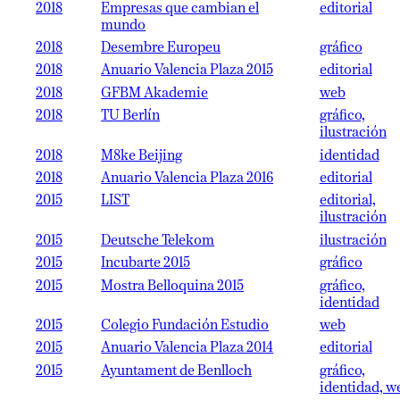
2018
Empresas que cambian el
editorial
mundo
2018
Desembre Europeu
gráfico
2018
Anuario Valencia Plaza 2015
editorial
2018
GFBM Akademie
web
2018
TU Berlín
gráfico,
ilustración
2018
M8ke Beijing
identidad
2018
Anuario Valencia Plaza 2016
editorial
2015
LIST
editorial,
ilustración
2015
Deutsche Telekom
ilustración
2015
Incubarte 2015
gráfico
2015
Mostra Belloquina 2015
gráfico,
identidad
2015
Colegio Fundación Estudio
web
2015
Anuario Valencia Plaza 2014
editorial
2015
Ayuntament de Benlloch
gráfico,
identidad, w