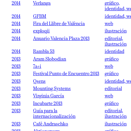
2014
Verlanga
gráfico,
identidad, w
2014
GFBM
identidad, w
2014
Fira del Llibre de València
web
2014
exploqii
ilustración
2014
Anuario Valencia Plaza 2013
editorial,
ilustración
2014
Rambla 53
identidad
2013
Aram Slobodian
gráfico
2013
7a+i
web
2013
Festival Punto de Encuentro 2013
gráfico
2013
Qsens
identidad, w
2013
Mounting Systems
editorial
2013
Virginia García
web
2013
Incubarte 2013
gráfico
2013
Guía para la
editorial,
internacionalización
ilustración
2013
Café Andraschko
ilustración