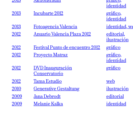
2013
Aktionsraum
gráfico,
identidad
2013
Incubarte 2012
gráfico,
identidad
2013
Fotoagencia Valencia
identidad, w
2012
Anuario Valencia Plaza 2012
editorial,
ilustración
2012
Festival Punto de encuentro 2012
gráfico
2012
Proyecto Matraz
gráfico,
identidad
2012
DVD Inauguración
gráfico
Conservatorio
2012
Tama Estudio
web
2010
Generative Gestaltung
ilustración
2009
Jana Debrodt
editorial
2009
Melanie Kalka
identidad