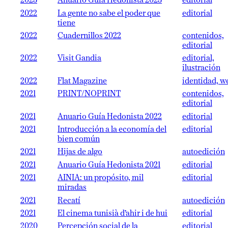
2023
Anuario Guía Hedonista 2023
editorial
2022
La gente no sabe el poder que
editorial
tiene
2022
Cuadernillos 2022
contenidos,
editorial
2022
Visit Gandia
editorial,
ilustración
2022
Flat Magazine
identidad, w
2021
PRINT/NOPRINT
contenidos,
editorial
2021
Anuario Guía Hedonista 2022
editorial
2021
Introducción a la economía del
editorial
bien común
2021
Hijas de algo
autoedición
2021
Anuario Guía Hedonista 2021
editorial
2021
AINIA: un propósito, mil
editorial
miradas
2021
Recatí
autoedición
2021
El cinema tunisià d’ahir i de hui
editorial
2020
Percepción social de la
editorial