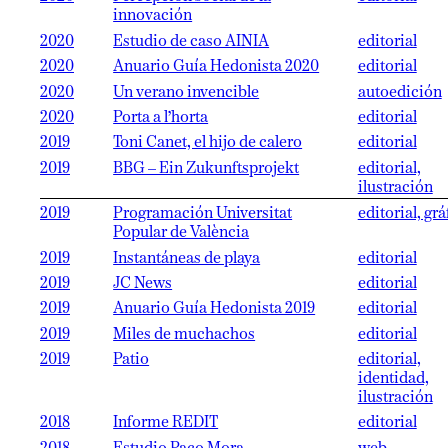
innovación
2020
Estudio de caso AINIA
editorial
2020
Anuario Guía Hedonista 2020
editorial
2020
Un verano invencible
autoedición
2020
Porta a l’horta
editorial
2019
Toni Canet, el hijo de calero
editorial
2019
BBG – Ein Zukunftsprojekt
editorial,
ilustración
2019
Programación Universitat
editorial, grá
Popular de València
2019
Instantáneas de playa
editorial
2019
JC News
editorial
2019
Anuario Guía Hedonista 2019
editorial
2019
Miles de muchachos
editorial
2019
Patio
editorial,
identidad,
ilustración
2018
Informe REDIT
editorial