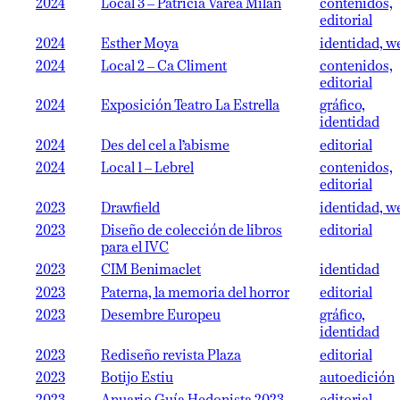
2024
Local 3 – Patricia Varea Milán
contenidos,
editorial
2024
Esther Moya
identidad, w
2024
Local 2 – Ca Climent
contenidos,
editorial
2024
Exposición Teatro La Estrella
gráfico,
identidad
2024
Des del cel a l’abisme
editorial
2024
Local 1 – Lebrel
contenidos,
editorial
2023
Drawfield
identidad, w
2023
Diseño de colección de libros
editorial
para el IVC
2023
CIM Benimaclet
identidad
2023
Paterna, la memoria del horror
editorial
2023
Desembre Europeu
gráfico,
identidad
2023
Rediseño revista Plaza
editorial
2023
Botijo Estiu
autoedición