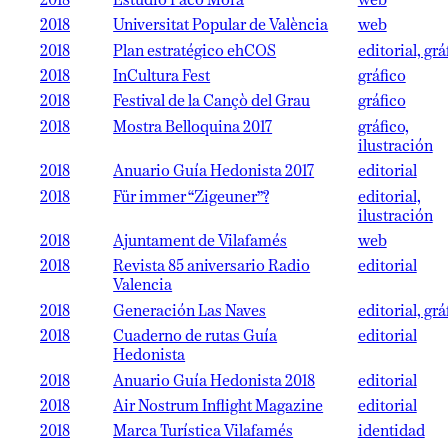
2018
Estudio Paco Mora
web
2018
Universitat Popular de València
web
2018
Plan estratégico ehCOS
editorial, grá
2018
InCultura Fest
gráfico
2018
Festival de la Cançò del Grau
gráfico
2018
Mostra Belloquina 2017
gráfico,
ilustración
2018
Anuario Guía Hedonista 2017
editorial
2018
Für immer “Zigeuner”?
editorial,
ilustración
2018
Ajuntament de Vilafamés
web
2018
Revista 85 aniversario Radio
editorial
Valencia
2018
Generación Las Naves
editorial, grá
2018
Cuaderno de rutas Guía
editorial
Hedonista
2018
Anuario Guía Hedonista 2018
editorial
2018
Air Nostrum Inflight Magazine
editorial
2018
Marca Turística Vilafamés
identidad