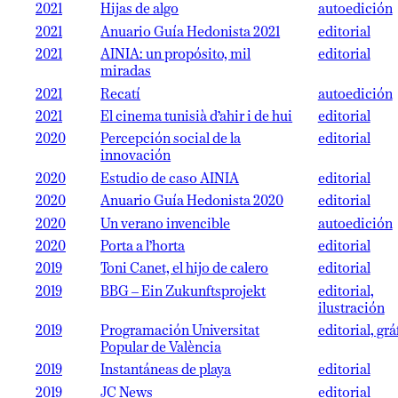
2021
Hijas de algo
autoedición
2021
Anuario Guía Hedonista 2021
editorial
2021
AINIA: un propósito, mil
editorial
miradas
2021
Recatí
autoedición
2021
El cinema tunisià d’ahir i de hui
editorial
2020
Percepción social de la
editorial
innovación
2020
Estudio de caso AINIA
editorial
2020
Anuario Guía Hedonista 2020
editorial
2020
Un verano invencible
autoedición
2020
Porta a l’horta
editorial
2019
Toni Canet, el hijo de calero
editorial
2019
BBG – Ein Zukunftsprojekt
editorial,
ilustración
2019
Programación Universitat
editorial, grá
Popular de València
2019
Instantáneas de playa
editorial
2019
JC News
editorial