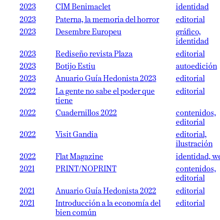
2023
CIM Benimaclet
identidad
2023
Paterna, la memoria del horror
editorial
2023
Desembre Europeu
gráfico,
identidad
2023
Rediseño revista Plaza
editorial
2023
Botijo Estiu
autoedición
2023
Anuario Guía Hedonista 2023
editorial
2022
La gente no sabe el poder que
editorial
tiene
2022
Cuadernillos 2022
contenidos,
editorial
2022
Visit Gandia
editorial,
ilustración
2022
Flat Magazine
identidad, w
2021
PRINT/NOPRINT
contenidos,
editorial
2021
Anuario Guía Hedonista 2022
editorial
2021
Introducción a la economía del
editorial
bien común