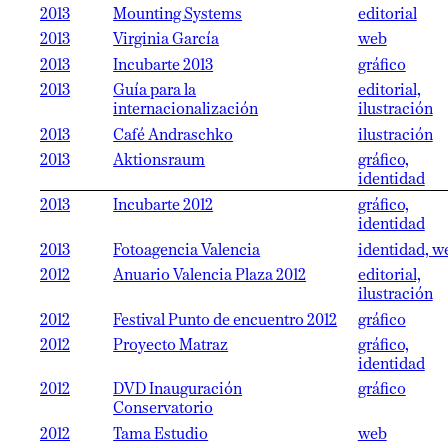
2013
Mounting Systems
editorial
2013
Virginia García
web
2013
Incubarte 2013
gráfico
2013
Guía para la
editorial,
internacionalización
ilustración
2013
Café Andraschko
ilustración
2013
Aktionsraum
gráfico,
identidad
2013
Incubarte 2012
gráfico,
identidad
2013
Fotoagencia Valencia
identidad, w
2012
Anuario Valencia Plaza 2012
editorial,
ilustración
2012
Festival Punto de encuentro 2012
gráfico
2012
Proyecto Matraz
gráfico,
identidad
2012
DVD Inauguración
gráfico
Conservatorio
2012
Tama Estudio
web