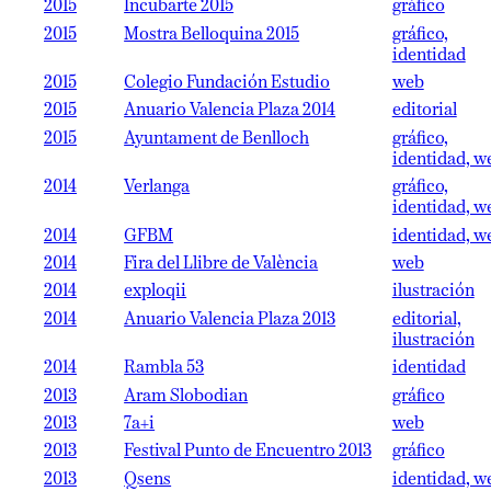
2015
Incubarte 2015
gráfico
2015
Mostra Belloquina 2015
gráfico,
identidad
2015
Colegio Fundación Estudio
web
2015
Anuario Valencia Plaza 2014
editorial
2015
Ayuntament de Benlloch
gráfico,
identidad, w
2014
Verlanga
gráfico,
identidad, w
2014
GFBM
identidad, w
2014
Fira del Llibre de València
web
2014
exploqii
ilustración
2014
Anuario Valencia Plaza 2013
editorial,
ilustración
2014
Rambla 53
identidad
2013
Aram Slobodian
gráfico
2013
7a+i
web
2013
Festival Punto de Encuentro 2013
gráfico
2013
Qsens
identidad, w