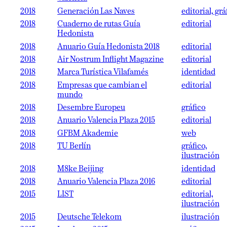
2018
Generación Las Naves
editorial, grá
2018
Cuaderno de rutas Guía
editorial
Hedonista
2018
Anuario Guía Hedonista 2018
editorial
2018
Air Nostrum Inflight Magazine
editorial
2018
Marca Turística Vilafamés
identidad
2018
Empresas que cambian el
editorial
mundo
2018
Desembre Europeu
gráfico
2018
Anuario Valencia Plaza 2015
editorial
2018
GFBM Akademie
web
2018
TU Berlín
gráfico,
ilustración
2018
M8ke Beijing
identidad
2018
Anuario Valencia Plaza 2016
editorial
2015
LIST
editorial,
ilustración
2015
Deutsche Telekom
ilustración