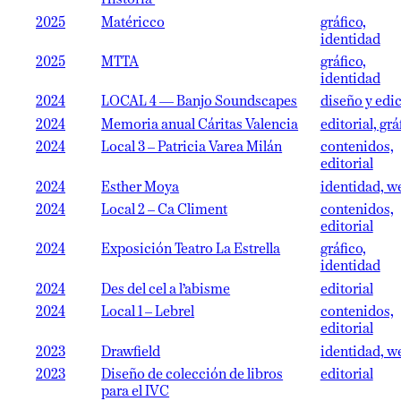
Historia’
2025
Matéricco
gráfico,
identidad
2025
MTTA
gráfico,
identidad
2024
LOCAL 4 — Banjo Soundscapes
diseño y edi
2024
Memoria anual Cáritas Valencia
editorial, grá
2024
Local 3 – Patricia Varea Milán
contenidos,
editorial
2024
Esther Moya
identidad, w
2024
Local 2 – Ca Climent
contenidos,
editorial
2024
Exposición Teatro La Estrella
gráfico,
identidad
2024
Des del cel a l’abisme
editorial
2024
Local 1 – Lebrel
contenidos,
editorial
2023
Drawfield
identidad, w
2023
Diseño de colección de libros
editorial
para el IVC