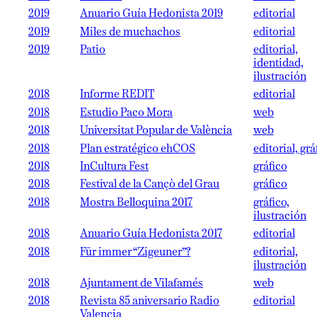
2019
Anuario Guía Hedonista 2019
editorial
2019
Miles de muchachos
editorial
2019
Patio
editorial,
identidad,
ilustración
2018
Informe REDIT
editorial
2018
Estudio Paco Mora
web
2018
Universitat Popular de València
web
2018
Plan estratégico ehCOS
editorial, grá
2018
InCultura Fest
gráfico
2018
Festival de la Cançò del Grau
gráfico
2018
Mostra Belloquina 2017
gráfico,
ilustración
2018
Anuario Guía Hedonista 2017
editorial
2018
Für immer “Zigeuner”?
editorial,
ilustración
2018
Ajuntament de Vilafamés
web
2018
Revista 85 aniversario Radio
editorial
Valencia