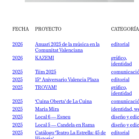
FECHA
PROYECTO
CATEGORÍA
2026
Anuari 2025 de la música en la
editorial
Comunitat Valenciana
2026
KAZEMI
gráfico,
identidad
2025
Tiim 2025
comunicaci
2025
15º Aniversario Valencia Plaza
editorial
2025
TROVAM!
gráfico,
identidad
2025
‘Cuina Oberta’ de La Cuina
comunicaci
2025
Maria Mira
identidad, w
2025
Local 6 — Esneu
diseño y edi
2025
Local 5 — Candela en Rama
diseño y edi
2025
Catálogo ‘Teatro La Estrella: 45 de
editorial