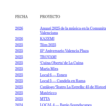
FECHA
PROYECTO
2026
Anuari 2025 de la música en la Comunitat
Valenciana
2026
KAZEMI
2025
Tiim 2025
2025
15º Aniversario Valencia Plaza
2025
TROVAM!
2025
‘Cuina Oberta’ de La Cuina
2025
Maria Mira
2025
Local 6 — Esneu
2025
Local 5 — Candela en Rama
2025
Catálogo ‘Teatro La Estrella: 45 de Historia’
2025
Matéricco
2025
MTTA
2024
LOCAL 4 — Banjo Soundscapes