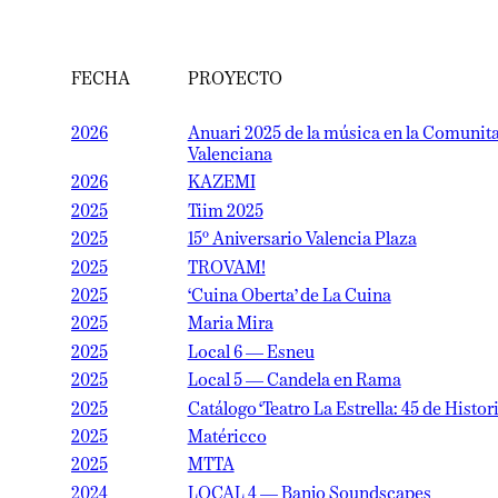
FECHA
PROYECTO
2026
Anuari 2025 de la música en la Comunitat
Valenciana
2026
KAZEMI
2025
Tiim 2025
2025
15º Aniversario Valencia Plaza
2025
TROVAM!
2025
‘Cuina Oberta’ de La Cuina
2025
Maria Mira
2025
Local 6 — Esneu
2025
Local 5 — Candela en Rama
2025
Catálogo ‘Teatro La Estrella: 45 de Historia’
2025
Matéricco
2025
MTTA
2024
LOCAL 4 — Banjo Soundscapes