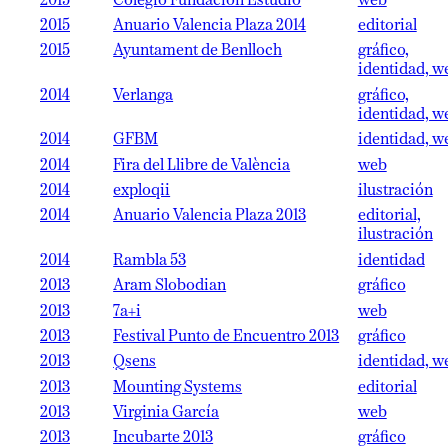
2015
Colegio Fundación Estudio
web
2015
Anuario Valencia Plaza 2014
editorial
2015
Ayuntament de Benlloch
gráfico,
identidad, w
2014
Verlanga
gráfico,
identidad, w
2014
GFBM
identidad, w
2014
Fira del Llibre de València
web
2014
exploqii
ilustración
2014
Anuario Valencia Plaza 2013
editorial,
ilustración
2014
Rambla 53
identidad
2013
Aram Slobodian
gráfico
2013
7a+i
web
2013
Festival Punto de Encuentro 2013
gráfico
2013
Qsens
identidad, w
2013
Mounting Systems
editorial
2013
Virginia García
web
2013
Incubarte 2013
gráfico