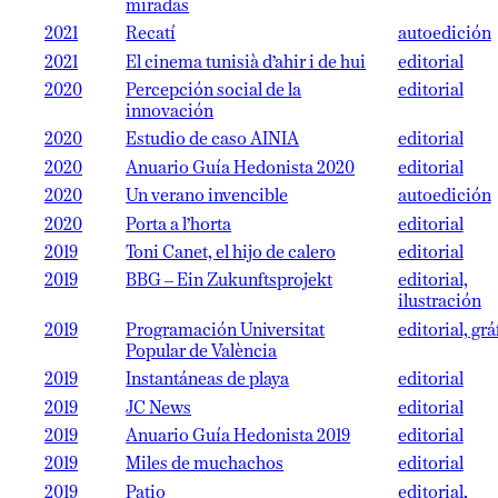
miradas
2021
Recatí
autoedición
2021
El cinema tunisià d’ahir i de hui
editorial
2020
Percepción social de la
editorial
innovación
2020
Estudio de caso AINIA
editorial
2020
Anuario Guía Hedonista 2020
editorial
2020
Un verano invencible
autoedición
2020
Porta a l’horta
editorial
2019
Toni Canet, el hijo de calero
editorial
2019
BBG – Ein Zukunftsprojekt
editorial,
ilustración
2019
Programación Universitat
editorial, grá
Popular de València
2019
Instantáneas de playa
editorial
2019
JC News
editorial
2019
Anuario Guía Hedonista 2019
editorial
2019
Miles de muchachos
editorial
2019
Patio
editorial,