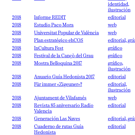
identidad,
ilustración
2018
Informe REDIT
editorial
2018
Estudio Paco Mora
web
2018
Universitat Popular de València
web
2018
Plan estratégico ehCOS
editorial, grá
2018
InCultura Fest
gráfico
2018
Festival de la Cançò del Grau
gráfico
2018
Mostra Belloquina 2017
gráfico,
ilustración
2018
Anuario Guía Hedonista 2017
editorial
2018
Für immer «Zigeuner»?
editorial,
ilustración
2018
Ajuntament de Vilafamés
web
2018
Revista 85 aniversario Radio
editorial
Valencia
2018
Generación Las Naves
editorial, grá
2018
Cuaderno de rutas Guía
editorial
Hedonista