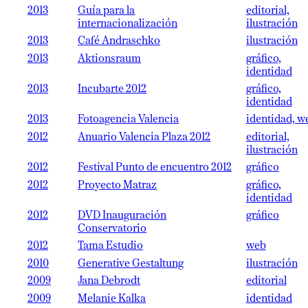
2013
Guía para la
editorial,
internacionalización
ilustración
2013
Café Andraschko
ilustración
2013
Aktionsraum
gráfico,
identidad
2013
Incubarte 2012
gráfico,
identidad
2013
Fotoagencia Valencia
identidad, w
2012
Anuario Valencia Plaza 2012
editorial,
ilustración
2012
Festival Punto de encuentro 2012
gráfico
2012
Proyecto Matraz
gráfico,
identidad
2012
DVD Inauguración
gráfico
Conservatorio
2012
Tama Estudio
web
2010
Generative Gestaltung
ilustración
2009
Jana Debrodt
editorial
2009
Melanie Kalka
identidad