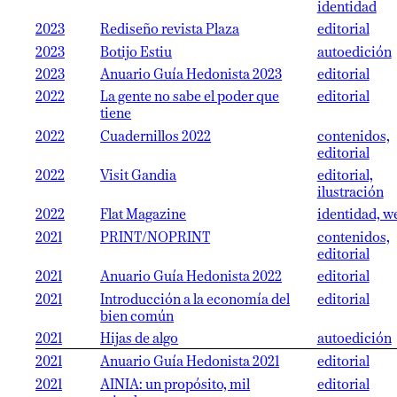
identidad
2023
Rediseño revista Plaza
editorial
2023
Botijo Estiu
autoedición
2023
Anuario Guía Hedonista 2023
editorial
2022
La gente no sabe el poder que
editorial
tiene
2022
Cuadernillos 2022
contenidos,
editorial
2022
Visit Gandia
editorial,
ilustración
2022
Flat Magazine
identidad, w
2021
PRINT/NOPRINT
contenidos,
editorial
2021
Anuario Guía Hedonista 2022
editorial
2021
Introducción a la economía del
editorial
bien común
2021
Hijas de algo
autoedición
2021
Anuario Guía Hedonista 2021
editorial
2021
AINIA: un propósito, mil
editorial