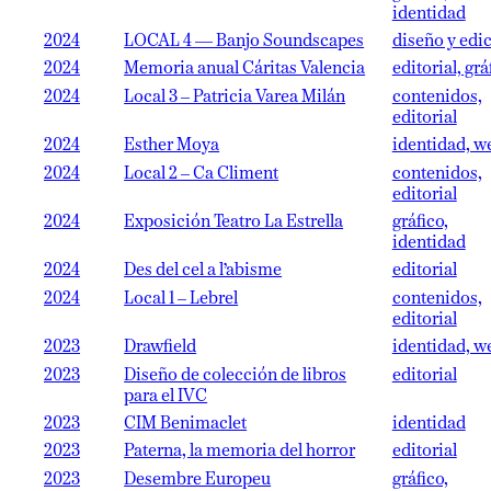
identidad
2024
LOCAL 4 — Banjo Soundscapes
diseño y edi
2024
Memoria anual Cáritas Valencia
editorial, grá
2024
Local 3 – Patricia Varea Milán
contenidos,
editorial
2024
Esther Moya
identidad, w
2024
Local 2 – Ca Climent
contenidos,
editorial
2024
Exposición Teatro La Estrella
gráfico,
identidad
2024
Des del cel a l’abisme
editorial
2024
Local 1 – Lebrel
contenidos,
editorial
2023
Drawfield
identidad, w
2023
Diseño de colección de libros
editorial
para el IVC
2023
CIM Benimaclet
identidad
2023
Paterna, la memoria del horror
editorial
2023
Desembre Europeu
gráfico,