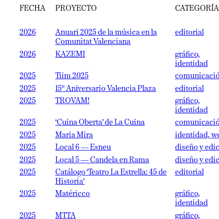
FECHA
PROYECTO
CATEGORÍA
2026
Anuari 2025 de la música en la
editorial
Comunitat Valenciana
2026
KAZEMI
gráfico,
identidad
2025
Tiim 2025
comunicaci
2025
15º Aniversario Valencia Plaza
editorial
2025
TROVAM!
gráfico,
identidad
2025
‘Cuina Oberta’ de La Cuina
comunicaci
2025
Maria Mira
identidad, w
2025
Local 6 — Esneu
diseño y edi
2025
Local 5 — Candela en Rama
diseño y edi
2025
Catálogo ‘Teatro La Estrella: 45 de
editorial
Historia’
2025
Matéricco
gráfico,
identidad
2025
MTTA
gráfico,