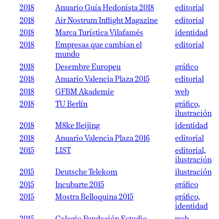
2018
Anuario Guía Hedonista 2018
editorial
2018
Air Nostrum Inflight Magazine
editorial
2018
Marca Turística Vilafamés
identidad
2018
Empresas que cambian el
editorial
mundo
2018
Desembre Europeu
gráfico
2018
Anuario Valencia Plaza 2015
editorial
2018
GFBM Akademie
web
2018
TU Berlín
gráfico,
ilustración
2018
M8ke Beijing
identidad
2018
Anuario Valencia Plaza 2016
editorial
2015
LIST
editorial,
ilustración
2015
Deutsche Telekom
ilustración
2015
Incubarte 2015
gráfico
2015
Mostra Belloquina 2015
gráfico,
identidad