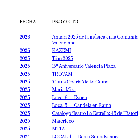
FECHA
PROYECTO
2026
Anuari 2025 de la música en la Comunitat
Valenciana
2026
KAZEMI
2025
Tiim 2025
2025
15º Aniversario Valencia Plaza
2025
TROVAM!
2025
‘Cuina Oberta’ de La Cuina
2025
Maria Mira
2025
Local 6 — Esneu
2025
Local 5 — Candela en Rama
2025
Catálogo ‘Teatro La Estrella: 45 de Historia’
2025
Matéricco
2025
MTTA
2024
LOCAL 4 — Banjo Soundscapes