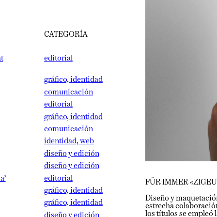
CATEGORÍA
editorial
gráfico, identidad
comunicación
editorial
gráfico, identidad
comunicación
identidad, web
diseño y edición
diseño y edición
editorial
FÜR IMMER «ZIGEUNE
gráfico, identidad
Diseño y maquetación de u
gráfico, identidad
estrecha colaboración co
los títulos se empleó la 
diseño y edición