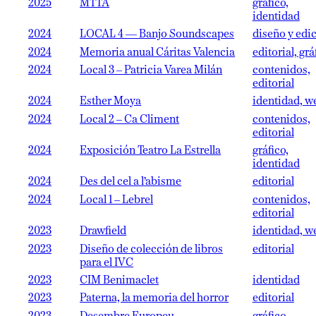
2025
MTTA
gráfico,
identidad
2024
LOCAL 4 — Banjo Soundscapes
diseño y edi
2024
Memoria anual Cáritas Valencia
editorial, grá
2024
Local 3 – Patricia Varea Milán
contenidos,
editorial
2024
Esther Moya
identidad, w
2024
Local 2 – Ca Climent
contenidos,
editorial
2024
Exposición Teatro La Estrella
gráfico,
identidad
2024
Des del cel a l’abisme
editorial
2024
Local 1 – Lebrel
contenidos,
editorial
2023
Drawfield
identidad, w
2023
Diseño de colección de libros
editorial
para el IVC
2023
CIM Benimaclet
identidad
2023
Paterna, la memoria del horror
editorial