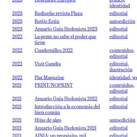
2023
Desembre Europeu
gráfico,
identidad
2023
Rediseño revista Plaza
editorial
2023
Botijo Estiu
autoedición
2023
Anuario Guía Hedonista 2023
editorial
2022
La gente no sabe el poder que
editorial
tiene
2022
Cuadernillos 2022
contenidos,
editorial
2022
Visit Gandia
editorial,
ilustración
2022
Flat Magazine
identidad, w
2021
PRINT/NOPRINT
contenidos,
editorial
2021
Anuario Guía Hedonista 2022
editorial
2021
Introducción a la economía del
editorial
bien común
2021
Hijas de algo
autoedición
2021
Anuario Guía Hedonista 2021
editorial
2021
AINIA: un propósito, mil
editorial