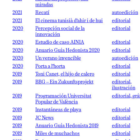
miradas
2021
Recatí
autoedición
2021
El cinema tunisià d’ahir i de hui
editorial
2020
Percepción social de la
editorial
innovación
2020
Estudio de caso AINIA
editorial
2020
Anuario Guía Hedonista 2020
editorial
2020
Un verano invencible
autoedición
2020
Porta a l’horta
editorial
2019
Toni Canet, el hijo de calero
editorial
2019
BBG – Ein Zukunftsprojekt
editorial,
ilustración
2019
Programación Universitat
editorial, grá
Popular de València
2019
Instantáneas de playa
editorial
2019
JC News
editorial
2019
Anuario Guía Hedonista 2019
editorial
2019
Miles de muchachos
editorial