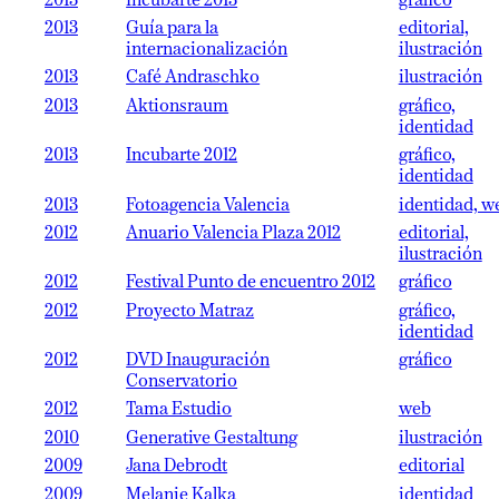
2013
Incubarte 2013
gráfico
2013
Guía para la
editorial,
internacionalización
ilustración
2013
Café Andraschko
ilustración
2013
Aktionsraum
gráfico,
identidad
2013
Incubarte 2012
gráfico,
identidad
2013
Fotoagencia Valencia
identidad, w
2012
Anuario Valencia Plaza 2012
editorial,
ilustración
2012
Festival Punto de encuentro 2012
gráfico
2012
Proyecto Matraz
gráfico,
identidad
2012
DVD Inauguración
gráfico
Conservatorio
2012
Tama Estudio
web
2010
Generative Gestaltung
ilustración
2009
Jana Debrodt
editorial
2009
Melanie Kalka
identidad