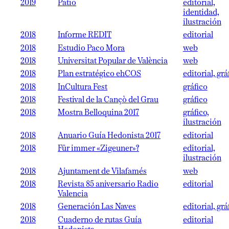
2019
Patio
editorial,
identidad,
ilustración
2018
Informe REDIT
editorial
2018
Estudio Paco Mora
web
2018
Universitat Popular de València
web
2018
Plan estratégico ehCOS
editorial, grá
2018
InCultura Fest
gráfico
2018
Festival de la Cançò del Grau
gráfico
2018
Mostra Belloquina 2017
gráfico,
ilustración
2018
Anuario Guía Hedonista 2017
editorial
2018
Für immer «Zigeuner»?
editorial,
ilustración
2018
Ajuntament de Vilafamés
web
2018
Revista 85 aniversario Radio
editorial
Valencia
2018
Generación Las Naves
editorial, grá
2018
Cuaderno de rutas Guía
editorial