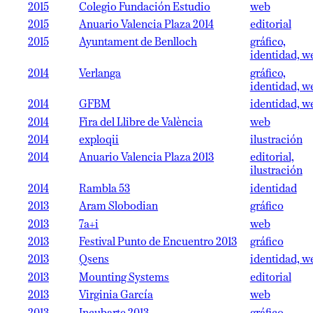
2015
Colegio Fundación Estudio
web
2015
Anuario Valencia Plaza 2014
editorial
2015
Ayuntament de Benlloch
gráfico,
identidad, w
2014
Verlanga
gráfico,
identidad, w
2014
GFBM
identidad, w
2014
Fira del Llibre de València
web
2014
exploqii
ilustración
2014
Anuario Valencia Plaza 2013
editorial,
ilustración
2014
Rambla 53
identidad
2013
Aram Slobodian
gráfico
2013
7a+i
web
2013
Festival Punto de Encuentro 2013
gráfico
2013
Qsens
identidad, w
2013
Mounting Systems
editorial
2013
Virginia García
web