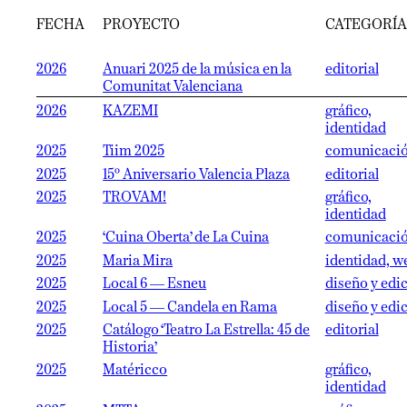
FECHA
PROYECTO
CATEGORÍA
2026
Anuari 2025 de la música en la
editorial
Comunitat Valenciana
2026
KAZEMI
gráfico,
identidad
2025
Tiim 2025
comunicaci
2025
15º Aniversario Valencia Plaza
editorial
2025
TROVAM!
gráfico,
identidad
2025
‘Cuina Oberta’ de La Cuina
comunicaci
2025
Maria Mira
identidad, w
2025
Local 6 — Esneu
diseño y edi
2025
Local 5 — Candela en Rama
diseño y edi
2025
Catálogo ‘Teatro La Estrella: 45 de
editorial
Historia’
2025
Matéricco
gráfico,
identidad