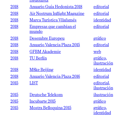
Hedonista
2018
Anuario Guía Hedonista 2018
editorial
2018
Air Nostrum Inflight Magazine
editorial
2018
Marca Turística Vilafamés
identidad
2018
Empresas que cambian el
editorial
mundo
2018
Desembre Europeu
gráfico
2018
Anuario Valencia Plaza 2015
editorial
2018
GFBM Akademie
web
2018
TU Berlín
gráfico,
ilustración
2018
M8ke Beijing
identidad
2018
Anuario Valencia Plaza 2016
editorial
2015
LIST
editorial,
ilustración
2015
Deutsche Telekom
ilustración
2015
Incubarte 2015
gráfico
2015
Mostra Belloquina 2015
gráfico,
identidad