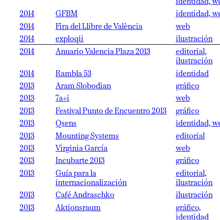
identidad, w
2014
GFBM
identidad, w
2014
Fira del Llibre de València
web
2014
exploqii
ilustración
2014
Anuario Valencia Plaza 2013
editorial,
ilustración
2014
Rambla 53
identidad
2013
Aram Slobodian
gráfico
2013
7a+i
web
2013
Festival Punto de Encuentro 2013
gráfico
2013
Qsens
identidad, w
2013
Mounting Systems
editorial
2013
Virginia García
web
2013
Incubarte 2013
gráfico
2013
Guía para la
editorial,
internacionalización
ilustración
2013
Café Andraschko
ilustración
2013
Aktionsraum
gráfico,
identidad