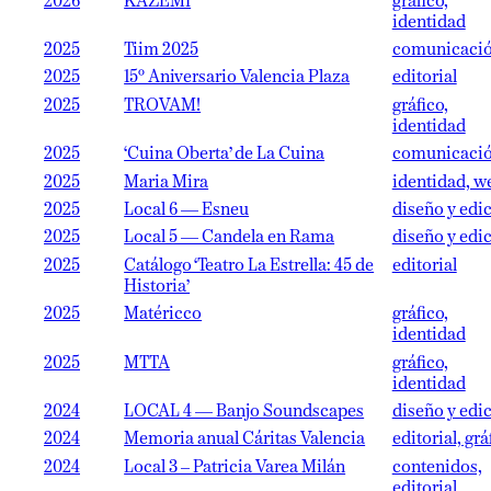
2026
KAZEMI
gráfico,
identidad
2025
Tiim 2025
comunicaci
2025
15º Aniversario Valencia Plaza
editorial
2025
TROVAM!
gráfico,
identidad
2025
‘Cuina Oberta’ de La Cuina
comunicaci
2025
Maria Mira
identidad, w
2025
Local 6 — Esneu
diseño y edi
2025
Local 5 — Candela en Rama
diseño y edi
2025
Catálogo ‘Teatro La Estrella: 45 de
editorial
Historia’
2025
Matéricco
gráfico,
identidad
2025
MTTA
gráfico,
identidad
2024
LOCAL 4 — Banjo Soundscapes
diseño y edi
2024
Memoria anual Cáritas Valencia
editorial, grá
2024
Local 3 – Patricia Varea Milán
contenidos,
editorial