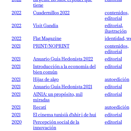
2022
La gente no sabe el poder que
editorial
tiene
2022
Cuadernillos 2022
contenidos,
editorial
2022
Visit Gandia
editorial,
ilustración
2022
Flat Magazine
identidad, w
2021
PRINT/NOPRINT
contenidos,
editorial
2021
Anuario Guía Hedonista 2022
editorial
2021
Introducción a la economía del
editorial
bien común
2021
Hijas de algo
autoedición
2021
Anuario Guía Hedonista 2021
editorial
2021
AINIA: un propósito, mil
editorial
miradas
2021
Recatí
autoedición
2021
El cinema tunisià d’ahir i de hui
editorial
2020
Percepción social de la
editorial
innovación