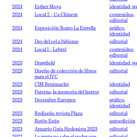
2024
Esther Moya
identidad, w
2024
Local 2 – Ca Climent
contenidos,
editorial
2024
Exposición Teatro La Estrella
gráfico,
identidad
2024
Des del cel a l’abisme
editorial
2024
Local 1 – Lebrel
contenidos,
editorial
2023
Drawfield
identidad, w
2023
Diseño de colección de libros
editorial
para el IVC
2023
CIM Benimaclet
identidad
2023
Paterna, la memoria del horror
editorial
2023
Desembre Europeu
gráfico,
identidad
2023
Rediseño revista Plaza
editorial
2023
Botijo Estiu
autoedición
2023
Anuario Guía Hedonista 2023
editorial