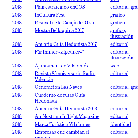
2018
Plan estratégico ehCOS
editorial, grá
2018
InCultura Fest
gráfico
2018
Festival de la Cançò del Grau
gráfico
2018
Mostra Belloquina 2017
gráfico,
ilustración
2018
Anuario Guía Hedonista 2017
editorial
2018
Für immer «Zigeuner»?
editorial,
ilustración
2018
Ajuntament de Vilafamés
web
2018
Revista 85 aniversario Radio
editorial
Valencia
2018
Generación Las Naves
editorial, grá
2018
Cuaderno de rutas Guía
editorial
Hedonista
2018
Anuario Guía Hedonista 2018
editorial
2018
Air Nostrum Inflight Magazine
editorial
2018
Marca Turística Vilafamés
identidad
2018
Empresas que cambian el
editorial