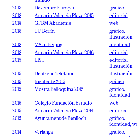
mundo
2018
Desembre Europeu
gráfico
2018
Anuario Valencia Plaza 2015
editorial
2018
GFBM Akademie
web
2018
TU Berlín
gráfico,
ilustración
2018
M8ke Beijing
identidad
2018
Anuario Valencia Plaza 2016
editorial
2015
LIST
editorial,
ilustración
2015
Deutsche Telekom
ilustración
2015
Incubarte 2015
gráfico
2015
Mostra Belloquina 2015
gráfico,
identidad
2015
Colegio Fundación Estudio
web
2015
Anuario Valencia Plaza 2014
editorial
2015
Ayuntament de Benlloch
gráfico,
identidad, w
2014
Verlanga
gráfico,