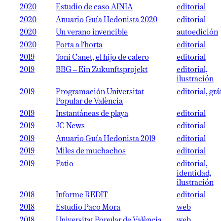
2020
Estudio de caso AINIA
editorial
2020
Anuario Guía Hedonista 2020
editorial
2020
Un verano invencible
autoedición
2020
Porta a l’horta
editorial
2019
Toni Canet, el hijo de calero
editorial
2019
BBG – Ein Zukunftsprojekt
editorial,
ilustración
2019
Programación Universitat
editorial, grá
Popular de València
2019
Instantáneas de playa
editorial
2019
JC News
editorial
2019
Anuario Guía Hedonista 2019
editorial
2019
Miles de muchachos
editorial
2019
Patio
editorial,
identidad,
ilustración
2018
Informe REDIT
editorial
2018
Estudio Paco Mora
web
2018
Universitat Popular de València
web