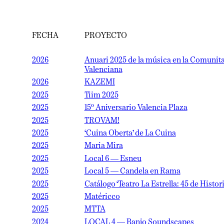
FECHA
PROYECTO
2026
Anuari 2025 de la música en la Comunitat
Valenciana
2026
KAZEMI
2025
Tiim 2025
2025
15º Aniversario Valencia Plaza
2025
TROVAM!
2025
‘Cuina Oberta’ de La Cuina
2025
Maria Mira
2025
Local 6 — Esneu
2025
Local 5 — Candela en Rama
2025
Catálogo ‘Teatro La Estrella: 45 de Historia’
2025
Matéricco
2025
MTTA
2024
LOCAL 4 — Banjo Soundscapes