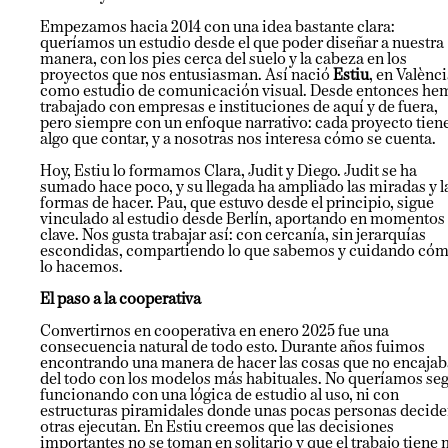
Empezamos hacia 2014 con una idea bastante clara:
queríamos un estudio desde el que poder diseñar a nuestra
manera, con los pies cerca del suelo y la cabeza en los
proyectos que nos entusiasman. Así nació
Estiu
, en Valènci
como estudio de comunicación visual. Desde entonces he
trabajado con empresas e instituciones de aquí y de fuera,
pero siempre con un enfoque narrativo: cada proyecto tien
algo que contar, y a nosotras nos interesa cómo se cuenta.
Hoy, Estiu lo formamos Clara, Judit y Diego. Judit se ha
sumado hace poco, y su llegada ha ampliado las miradas y l
formas de hacer. Pau, que estuvo desde el principio, sigue
vinculado al estudio desde Berlín, aportando en momentos
clave. Nos gusta trabajar así: con cercanía, sin jerarquías
escondidas, compartiendo lo que sabemos y cuidando có
lo hacemos.
El paso a la cooperativa
Convertirnos en cooperativa en enero 2025 fue una
consecuencia natural de todo esto. Durante años fuimos
encontrando una manera de hacer las cosas que no encajab
del todo con los modelos más habituales. No queríamos seg
funcionando con una lógica de estudio al uso, ni con
estructuras piramidales donde unas pocas personas decide
otras ejecutan. En Estiu creemos que las decisiones
importantes no se toman en solitario y que el trabajo tiene