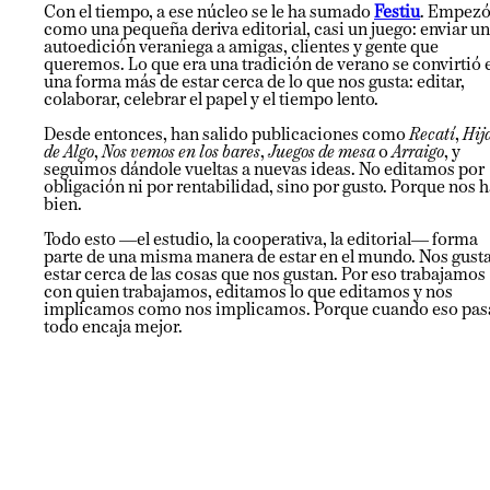
Con el tiempo, a ese núcleo se le ha sumado
Festiu
. Empez
como una pequeña deriva editorial, casi un juego: enviar u
autoedición veraniega a amigas, clientes y gente que
queremos. Lo que era una tradición de verano se convirtió 
una forma más de estar cerca de lo que nos gusta: editar,
colaborar, celebrar el papel y el tiempo lento.
Desde entonces, han salido publicaciones como
Recatí
,
Hij
de Algo
,
Nos vemos en los bares
,
Juegos de mesa
o
Arraigo
, y
seguimos dándole vueltas a nuevas ideas. No editamos por
obligación ni por rentabilidad, sino por gusto. Porque nos 
bien.
Todo esto —el estudio, la cooperativa, la editorial— forma
parte de una misma manera de estar en el mundo. Nos gust
estar cerca de las cosas que nos gustan. Por eso trabajamos
con quien trabajamos, editamos lo que editamos y nos
implicamos como nos implicamos. Porque cuando eso pas
todo encaja mejor.